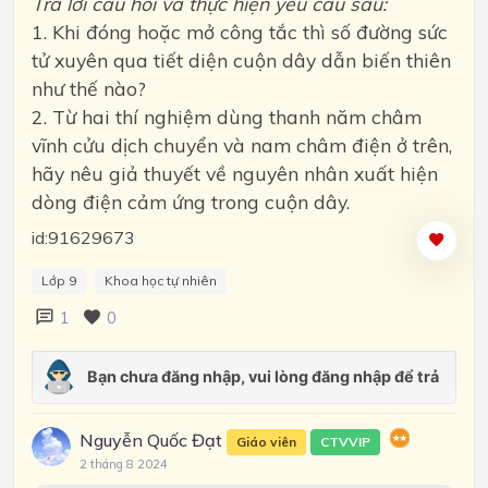
Trả lời câu hỏi và thực hiện yêu cầu sau:
1. Khi đóng hoặc mở công tắc thì số đường sức
tử xuyên qua tiết diện cuộn dây dẫn biến thiên
như thế nào?
2. Từ hai thí nghiệm dùng thanh năm châm
vĩnh cửu dịch chuyển và nam châm điện ở trên,
hãy nêu giả thuyết về nguyên nhân xuất hiện
dòng điện cảm ứng trong cuộn dây.
id:91629673
Lớp 9
Khoa học tự nhiên
1
0
Nguyễn Quốc Đạt
Giáo viên
CTVVIP
2 tháng 8 2024