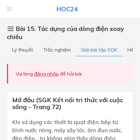
HOC24
Bài 15. Tác dụng của dòng điện xoay
chiều
Lý thuyết
Trắc nghiệm
Giải bài tập SGK
Hỏi đ
Vui lòng
đăng nhập
để hỏi bài
Mở đầu (SGK Kết nối tri thức với cuộc
sống - Trang 72)
Khi sử dụng các thiết bị quạt điện, bếp từ,
bình nước nóng, máy sấy tóc, ấm đun nước,
đèn điện,... ta không nhìn thấy dòng điện