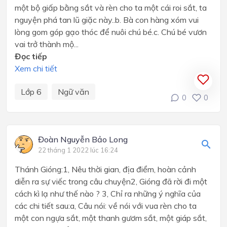
một bộ giấp bằng sắt và rèn cho ta một cái roi sắt, ta
nguyện phá tan lũ giặc này..b. Bà con hàng xóm vui
lòng gom góp gạo thóc để nuôi chú bé.c. Chú bé vươn
vai trở thành mộ...
Đọc tiếp
Xem chi tiết
Lớp 6
Ngữ văn
0
0
Đoàn Nguyễn Bảo Long
22 tháng 1 2022 lúc 16:24
Thánh Gióng:1, Nêu thời gian, địa điểm, hoàn cảnh
diễn ra sự viếc trong câu chuyện2, Gióng đã rời đi một
cách kì lạ như thế nào ? 3, Chỉ ra những ý nghĩa của
các chi tiết sau:a, Câu nói: về nói với vua rèn cho ta
một con ngựa sắt, một thanh gươm sắt, một giáp sắt,