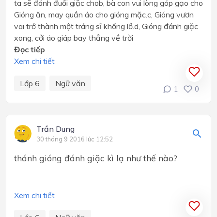
ta sẽ đánh đuổi giặc chob, bà con vui lòng góp gạo cho
Gióng ăn, may quần áo cho gióng mặc.c, Gióng vươn
vai trở thành một tráng sĩ khổng lồ.d, Gióng đánh giặc
xong, cởi áo giáp bay thẳng về trời
Đọc tiếp
Xem chi tiết
Lớp 6
Ngữ văn
1
0
Trần Dung
30 tháng 9 2016 lúc 12:52
thánh gióng đánh giặc kì lạ như thế nào?
Xem chi tiết