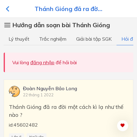
Thánh Gióng đã ra đờ...
Hướng dẫn soạn bài Thánh Gióng
Lý thuyết
Trắc nghiệm
Giải bài tập SGK
Hỏi đá
Vui lòng
đăng nhập
để hỏi bài
Đoàn Nguyễn Bảo Long
22 tháng 1 2022
Thánh Gióng đã ra đời một cách kì lạ như thế
nào ?
id:45602482
Lớp 6
Ngữ văn