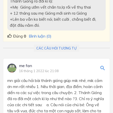
Thánh Gióng ra đời kì lạ:
+Mẹ Gióng ướm vết chân to,lạ rồi về thụ thai
+ 12 tháng sau mẹ Gióng mới sinh ra Gióng
+Lên ba vẫn ko biết nói, biết cười , chẳng biết đi,
đặt đâu nằm đó.
Đúng
0
Bình luận (0)
CÁC CÂU HỎI TƯƠNG TỰ
me fan
16 tháng 1 2022 lúc 21:08
mn giải câu hỏi bài thánh gióng giúp mik nhé, mik cảm
ơn mn rất nhiều 1. Nêu thời gian, địa điểm, hoàn cảnh
diển ra các sự việc trong câu chuyện. 2. Thánh Gióng
đã ra đời một cách kì lạ như thế nào ?3. Chỉ ra ý nghĩa
của các chi tiết sau: a. Câu nói của chú bé: Ông về
tâu với vua, đức cho ta một con ngựa sắt, làm cho ta