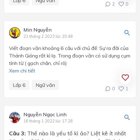
Lớp 6
Ngữ văn
2
0
Min Nguyễn
21 tháng 2 2023 lúc 20:48
Viết đoạn văn khoảng 6 câu với chủ đề: Sự ra đời của
Thánh Gióng rất kì lạ. Trong đoạn văn có sử dụng cụm
tính từ ( gạch chân, chỉ rõ)
Xem chi tiết
Lớp 6
Ngữ văn
0
1
Nguyễn Ngọc Linh
16 tháng 1 2022 lúc 17:28
Câu 3:
Thế nào là yếu tố kì ảo? Liệt kê ít nhất