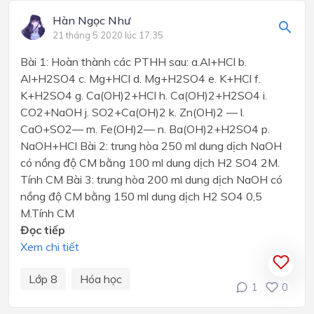
Hàn Ngọc Như
21 tháng 5 2020 lúc 17:35
Bài 1: Hoàn thành các PTHH sau: a.Al+HCl b.
Al+H2SO4 c. Mg+HCl d. Mg+H2SO4 e. K+HCl f.
K+H2SO4 g. Ca(OH)2+HCl h. Ca(OH)2+H2SO4 i.
CO2+NaOH j. SO2+Ca(OH)2 k. Zn(OH)2 — l.
CaO+SO2— m. Fe(OH)2— n. Ba(OH)2+H2SO4 p.
NaOH+HCl Bài 2: trung hòa 250 ml dung dịch NaOH
có nồng độ CM bằng 100 ml dung dịch H2 SO4 2M.
Tính CM Bài 3: trung hòa 200 ml dung dịch NaOH có
nồng độ CM bằng 150 ml dung dịch H2 SO4 0,5
M.Tính CM
Đọc tiếp
Xem chi tiết
Lớp 8
Hóa học
1
0