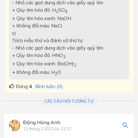
- Nhỏ các giọt dung dịch vào giấy quỳ tím
+ Qùy tím hóa đỏ: H
SO
2
4
+ Qùy tím hóa xanh: NaOH
+ Không đổi màu: NaCl
c)
Trích mẫu thử và đánh số thứ tự
- Nhỏ các giọt dung dịch vào giấy quỳ tím
+ Qùy tím hóa đỏ: HNO
3
+ Qùy tím hóa xanh: Ba(OH)
2
+ Không đổi màu: H
O
2
Đúng
4
Bình luận (0)
CÁC CÂU HỎI TƯƠNG TỰ
Đặng Hùng Anh
12 tháng 2 2022 lúc 21:17