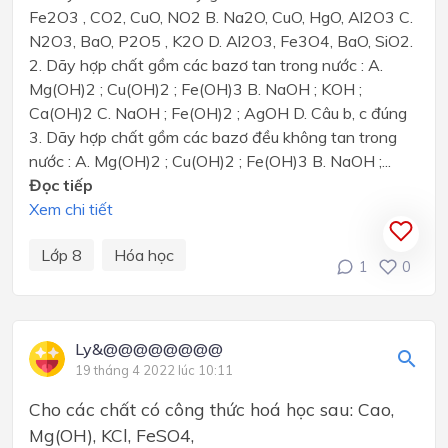
Fe2O3 , CO2, CuO, NO2 B. Na2O, CuO, HgO, Al2O3 C.
N2O3, BaO, P2O5 , K2O D. Al2O3, Fe3O4, BaO, SiO2.
2. Dãy hợp chất gồm các bazơ tan trong nước : A.
Mg(OH)2 ; Cu(OH)2 ; Fe(OH)3 B. NaOH ; KOH ;
Ca(OH)2 C. NaOH ; Fe(OH)2 ; AgOH D. Câu b, c đúng
3. Dãy hợp chất gồm các bazơ đều không tan trong
nước : A. Mg(OH)2 ; Cu(OH)2 ; Fe(OH)3 B. NaOH ;...
Đọc tiếp
Xem chi tiết
Lớp 8
Hóa học
1
0
Ly&@@@@@@@@
19 tháng 4 2022 lúc 10:11
Cho các chất có công thức hoá học sau: Cao,
Mg(OH), KCl, FeSO4,