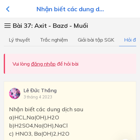
Nhận biết các dung d...
Bài 37: Axit - Bazơ - Muối
Lý thuyết
Trắc nghiệm
Giải bài tập SGK
Hỏi đá
Vui lòng
đăng nhập
để hỏi bài
Lê Đức Thắng
3 tháng 4 2023
Nhận biết các dung dịch sau
a)HCL,Na(OH),H2O
b)H2SO4,Na(OH),NaCl
c) HNO3, Ba(OH)2,H2O