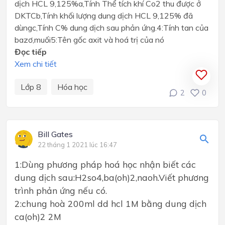
dịch HCL 9,125%a,Tính Thể tích khí Co2 thu được ở
DKTCb,Tính khối lượng dung dịch HCL 9,125% đã
dùngc,Tính C% dung dịch sau phản ứng.4:Tính tan của
bazơ,muối5:Tên gốc axit và hoá trị của nó
Đọc tiếp
Xem chi tiết
Lớp 8
Hóa học
2
0
Bill Gates
22 tháng 1 2021 lúc 16:47
1:Dùng phương pháp hoá học nhận biết các
dung dịch sau:H2so4,ba(oh)2,naoh.Viết phương
trình phản ứng nếu có.
2:chung hoà 200ml dd hcl 1M bằng dung dịch
ca(oh)2 2M