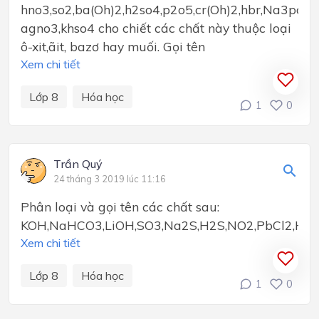
hno3,so2,ba(Oh)2,h2so4,p2o5,cr(Oh)2,hbr,Na3po4,
agno3,khso4 cho chiết các chất này thuộc loại
ô-xit,ãit, bazơ hay muối. Gọi tên
Xem chi tiết
Lớp 8
Hóa học
1
0
Trần Quý
24 tháng 3 2019 lúc 11:16
Phân loại và gọi tên các chất sau:
KOH,NaHCO3,LiOH,SO3,Na2S,H2S,NO2,PbCl2,HC
Xem chi tiết
Lớp 8
Hóa học
1
0