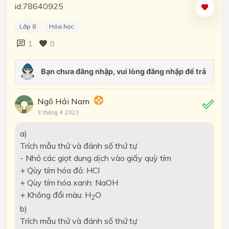
id:78640925
Lớp 8
Hóa học
1
0
Ngô Hải Nam
3 tháng 4 2023
a)
Trích mẫu thử và đánh số thứ tự
- Nhỏ các giọt dung dịch vào giấy quỳ tím
+ Qùy tím hóa đỏ: HCl
+ Qùy tím hóa xanh: NaOH
+ Không đổi màu: H
O
2
b)
Trích mẫu thử và đánh số thứ tự