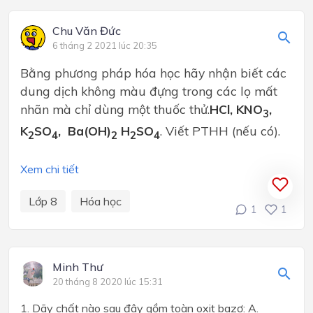
Chu Văn Đức
6 tháng 2 2021 lúc 20:35
Bằng phương pháp hóa học hãy nhận biết các
dung dịch không màu đựng trong các lọ mất
nhãn mà chỉ dùng một thuốc thử.
HCl, KNO
,
3
K
SO
, Ba(OH)
H
SO
. Viết PTHH (nếu có).
2
4
2
2
4
Xem chi tiết
Lớp 8
Hóa học
1
1
Minh Thư
20 tháng 8 2020 lúc 15:31
1. Dãy chất nào sau đây gồm toàn oxit bazơ: A.