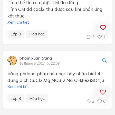
Tính thể tích ca(oh)2 2M đã dùng
Tính CM dd cacl2 thu được sau khi phản ứng
kết thúc
Xem chi tiết
Lớp 8
Hóa học
2
1
pham xuan trang
16 tháng 5 2017 lúc 22:08
bằng phương pháp hóa học hãy nhận biết 4
dung dịch CuCl2,Mg(NO3)2,Na OH,Fe2(SO4)3
Xem chi tiết
Lớp 8
Hóa học
2
0