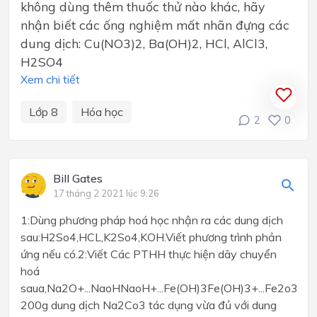
không dùng thêm thuốc thử nào khác, hãy
nhận biết các ống nghiệm mất nhãn đựng các
dung dịch: Cu(NO3)2, Ba(OH)2, HCl, AlCl3,
H2SO4
Xem chi tiết
Lớp 8
Hóa học
2
0
Bill Gates
17 tháng 2 2021 lúc 9:26
1:Dùng phương pháp hoá học nhận ra các dung dịch
sau:H2So4,HCL,K2So4,KOH.Viết phương trình phản
ứng nếu có.2:Viết Các PTHH thực hiện dãy chuyển
hoá
saua,Na2O+...NaoHNaoH+...Fe(OH)3Fe(OH)3+...Fe2o3Fe2o
200g dung dịch Na2Co3 tác dụng vừa đủ với dung