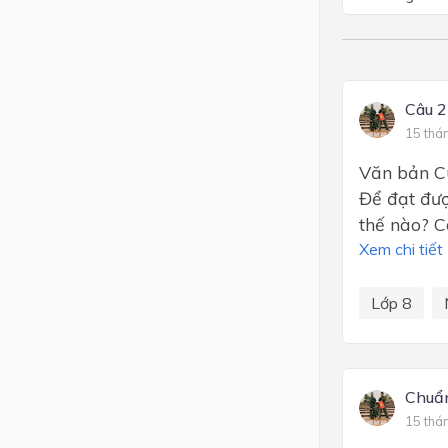
Câu 2
15 thá
Văn bản Cuô
Để đạt đươ
thế nào? C
Xem chi tiết
Lớp 8
Chuẩn
15 thá