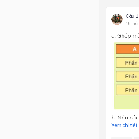
Câu 1
15 thá
a. Ghép mỗ
b. Nêu các 
Xem chi tiết