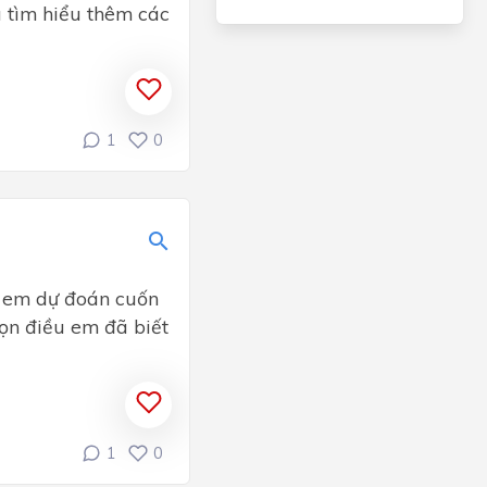
̀ tìm hiểu thêm các
1
0
 em dự đoán cuốn
gọn điều em đã biết
1
0