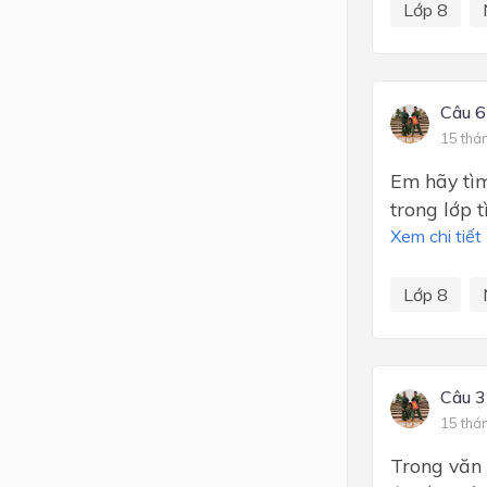
Lớp 8
Câu 6
15 thá
Em hãy tìm
trong lớp t
Xem chi tiết
Lớp 8
Câu 3
15 thá
Trong văn b