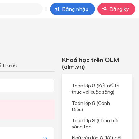
Đăng nhập
Đăng ký
i
ho câu hỏi của
BÀI HỌC
Khoá học trên OLM
ý thuyết
(olm.vn)
Toán lớp 8 (Kết nối tri
thức với cuộc sống)
i
Toán lớp 8 (Cánh
Diều)
Toán lớp 8 (Chân trời
sáng tạo)
Ngữ văn lớp 8 (Kết nối