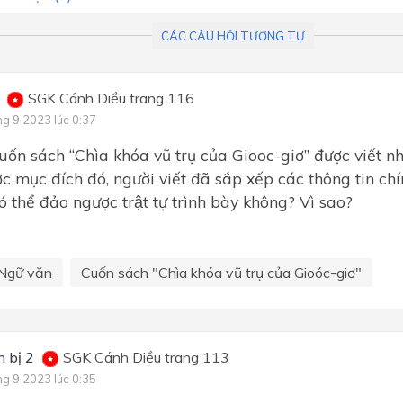
Bài 7: Yêu thương và hi vọn
CÁC CÂU HỎI TƯƠNG TỰ
Bài 8: Cánh cửa mở ra thế gi
SGK Cánh Diều trang 116
ng 9 2023 lúc 0:37
́n sách “Chìa khóa vũ trụ của Giooc-giơ” được viết nh
̣c mục đích đó, người viết đã sắp xếp các thông tin chi
ó thể đảo ngược trật tự trình bày không? Vì sao?
Ngữ văn
Cuốn sách "Chìa khóa vũ trụ của Gioóc-giơ"
 bị 2
SGK Cánh Diều trang 113
ng 9 2023 lúc 0:35