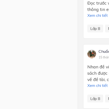
Đọc trước 
thông tin e
Xem chi tiết
Lớp 8
Chuẩn
15 thá
Nhan đề vă
sách được g
về đề tài, 
Xem chi tiết
Lớp 8