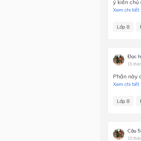
ý kiến chu
Xem chi tiết
Lớp 8
Đọc h
15 thá
Phần này 
Xem chi tiết
Lớp 8
Câu 5
15 thá