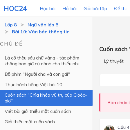
HOC24
Học bài
Hỏi bài
Giải bài tập
Đề thi
Lớp 8
Ngữ văn lớp 8
Bài 10: Văn bản thông tin
LỚP HỌC
MÔN
CHỦ ĐỀ
Cuốn sách 
Lớp 12
Lá cờ thêu sáu chữ vàng - tác phẩm
Lý thuyết
không bao giờ cũ dành cho thiếu nhi
Lớp 11
Bộ phim "Người cha và con gái"
Lớp 10
Thực hành tiếng Việt bài 10
Lớp 9
Cuốn sách "Chìa khóa vũ trụ của Gioóc-
Lớp 8
giơ"
Bạn chưa đ
Lớp 7
Viết bài giới thiệu một cuốn sách
Lớp 6
Giới thiệu một cuốn sách
Câu 4
Lớp 5