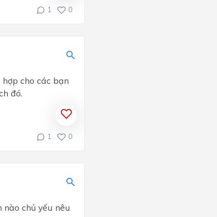
1
0
̀ hợp cho các bạn
ch đó.
1
0
 nào chủ yếu nêu