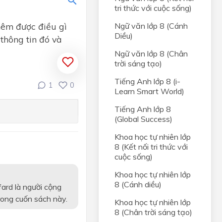
tri thức với cuộc sống)
êm được điều gì
Ngữ văn lớp 8 (Cánh
Diều)
 thông tin đó và
Ngữ văn lớp 8 (Chân
trời sáng tạo)
Tiếng Anh lớp 8 (i-
1
0
Learn Smart World)
ân
Tiếng Anh lớp 8
(Global Success)
iới tự
Khoa học tự nhiên lớp
8 (Kết nối tri thức với
ng
cuộc sống)
i
Khoa học tự nhiên lớp
8 (Cánh diều)
ard là người cộng
i hài
rong cuốn sách này.
Khoa học tự nhiên lớp
8 (Chân trời sáng tạo)