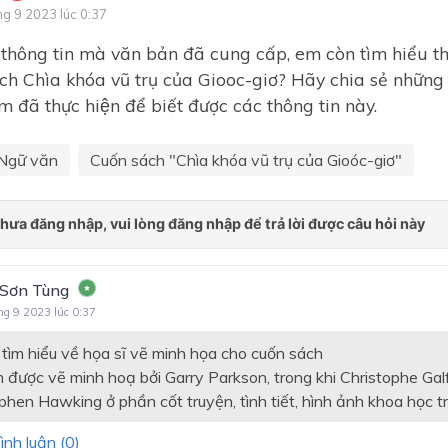
ng 9 2023 lúc 0:37
Bài 8: Truyện lịch sử và tiểu
 thông tin mà văn bản đã cung cấp, em còn tìm hiểu th
thuyết
́ch Chìa khóa vũ trụ của Giooc-giơ? Hãy chia sẻ những
Bài 9: Nghị luận văn học
 đã thực hiện để biết được các thông tin này.
Bài 10: Văn bản thông tin
Ngữ văn
Cuốn sách "Chìa khóa vũ trụ của Gioóc-giơ"
Ôn tập học kì II
Bài 1: Những gương mặt th
yêu
Bài 2: Những bí ẩn của thế g
nhiên
 Sơn Tùng
Bài 3: Sự sống tự thiêng liê
ng 9 2023 lúc 0:37
Bài 4: Sắc thái của tiếng cườ
ìm hiểu về họa sĩ vẽ minh họa cho cuốn sách
 được vẽ minh hoạ bởi Garry Parkson, trong khi Christophe Galf
Bài 5: Những tình huống khô
phen Hawking ở phần cốt truyện, tình tiết, hình ảnh khoa học t
Bài 6: Tình yêu Tổ quốc
ình luận (
0
)