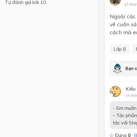
Tự đánh giá bài 10
15 thá
Lớp 4
Ngoài các
Lớp 3
về cuốn sa
cách mà em
Lớp 2
Lớp 1
Lớp 8
Kiều
15 thá
- Em muốn t
- Tác phẩm
tác với Ste
Đúng
0
B