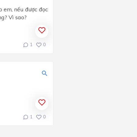
o em, nếu được đọc
ông? Vì sao?
1
0
1
0