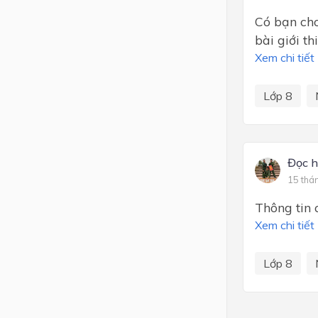
Có bạn ch
bài giới t
Xem chi tiết
Lớp 8
Đọc h
15 thá
Thông tin c
Xem chi tiết
Lớp 8