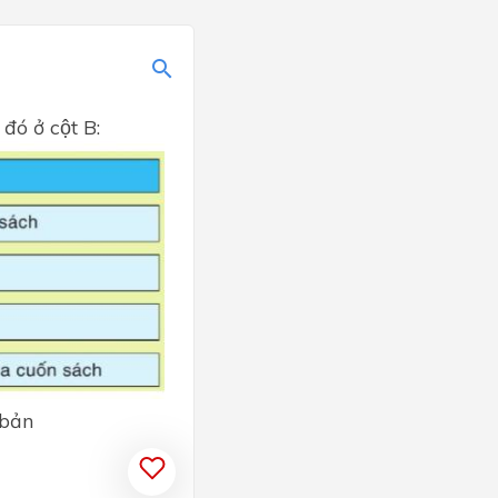
ó ở cột B:
 bản