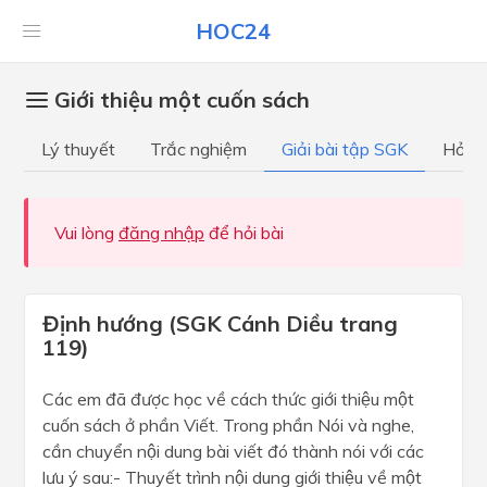
HOC24
Giới thiệu một cuốn sách
Lý thuyết
Trắc nghiệm
Giải bài tập SGK
Hỏi đ
Vui lòng
đăng nhập
để hỏi bài
Định hướng (SGK Cánh Diều trang
119)
Các em đã được học về cách thức giới thiệu một
cuốn sách ở phần Viết. Trong phần Nói và nghe,
cần chuyển nội dung bài viết đó thành nói với các
lưu ý sau:- Thuyết trình nội dung giới thiệu về một