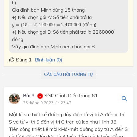
b)
Gia đình bạn Minh dùng 15 tháng,
+) Nếu chọn gói A: Số tiền phải trả là
y
=
(
15
−
2
)
.190
000
=
2
470
000
(đồng)
=
(
15
−
2
)
.190
000
=
2
470
000
y
+) Nếu chọn gói B: Số tiền phải trả là 2268000
đồng.
Vậy gia đình bạn Minh nên chọn gói B.
Đúng
1
Bình luận (0)
CÁC CÂU HỎI TƯƠNG TỰ
Bài 9
SGK Cánh Diều trang 61
23 tháng 9 2023 lúc 23:47
Một kĩ sư thiết kế đường dây điện từ vị trí A đến vị trí
S và từ vị trí S đến vị trí C trên cù lao như Hình 38.
Tiền công thiết kế mỗi ki-lô-mét đường dây từ A đến S
và từ S đến C lần lượt là 3 triệu đồng và 5 triệu đồng.