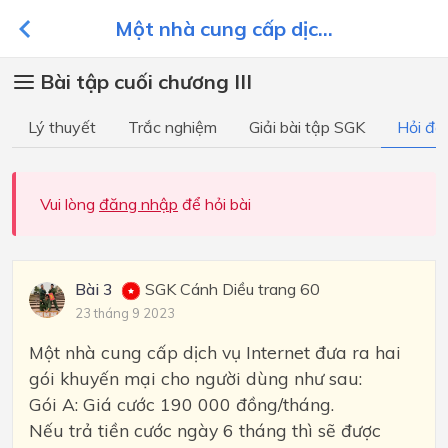
Một nhà cung cấp dịc...
Bài tập cuối chương III
Lý thuyết
Trắc nghiệm
Giải bài tập SGK
Hỏi đá
Vui lòng
đăng nhập
để hỏi bài
Bài 3
SGK Cánh Diều trang 60
23 tháng 9 2023
Một nhà cung cấp dịch vụ Internet đưa ra hai
gói khuyến mại cho người dùng như sau:
Gói A: Giá cước 190 000 đồng/tháng.
Nếu trả tiền cước ngày 6 tháng thì sẽ được