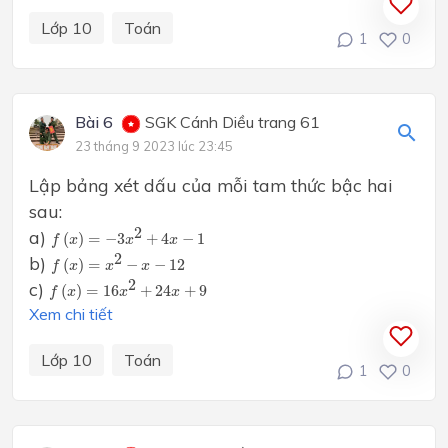
Lớp 10
Toán
1
0
Bài 6
SGK Cánh Diều trang 61
23 tháng 9 2023 lúc 23:45
Lập bảng xét dấu của mỗi tam thức bậc hai
sau:
f
(
x
)
=
−
3
x
2
+
4
x
−
1
2
a)
(
)
=
−
3
+
4
−
1
f
x
x
x
f
(
x
)
=
x
2
−
x
−
12
2
b)
(
)
=
−
−
12
f
x
x
x
f
(
x
)
=
16
x
2
+
24
x
+
9
2
c)
(
)
=
16
+
24
+
9
f
x
x
x
Xem chi tiết
Lớp 10
Toán
1
0