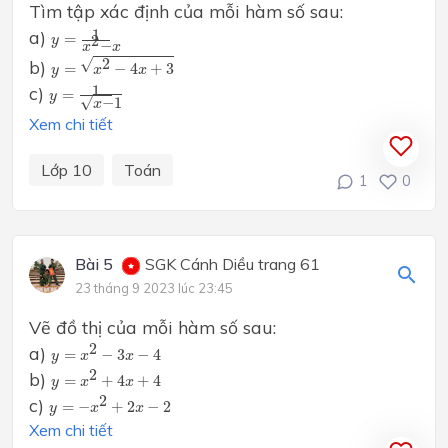
Tìm tập xác định của mỗi hàm số sau:
y
=
1
x
2
−
x
a)
1
=
2
y
−
x
x
y
=
x
2
−
4
x
+
3
√
2
b)
=
−
4
+
3
y
x
x
y
=
1
x
−
1
c)
1
=
y
√
−
1
x
Xem chi tiết
Lớp 10
Toán
1
0
Bài 5
SGK Cánh Diều trang 61
23 tháng 9 2023 lúc 23:45
Vẽ đồ thị của mỗi hàm số sau:
y
=
x
2
−
3
x
−
4
2
a)
=
−
3
−
4
y
x
x
y
=
x
2
+
4
x
+
4
2
b)
=
+
4
+
4
y
x
x
y
=
−
x
2
+
2
x
−
2
2
c)
=
−
+
2
−
2
y
x
x
Xem chi tiết