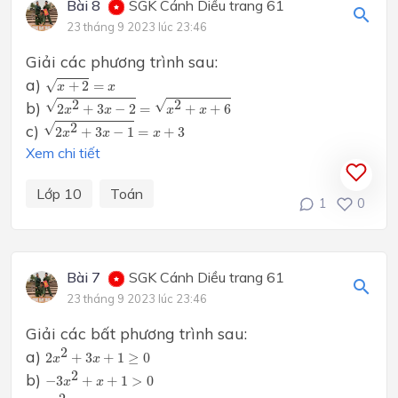
Bài 8
SGK Cánh Diều trang 61
23 tháng 9 2023 lúc 23:46
Giải các phương trình sau:
x
+
2
=
x
a)
√
+
2
=
x
x
2
x
2
+
3
x
−
2
=
x
2
+
x
+
6
√
√
2
2
b)
2
+
3
−
2
=
+
+
6
x
x
x
x
2
x
2
+
3
x
−
1
=
x
+
3
√
2
c)
2
+
3
−
1
=
+
3
x
x
x
Xem chi tiết
Lớp 10
Toán
1
0
Bài 7
SGK Cánh Diều trang 61
23 tháng 9 2023 lúc 23:46
Giải các bất phương trình sau:
2
x
2
+
3
x
+
1
≥
0
2
a)
2
+
3
+
1
≥
0
x
x
−
3
x
2
+
x
+
1
>
0
2
b)
−
3
+
+
1
>
0
x
x
4
x
2
+
4
x
+
1
≥
0