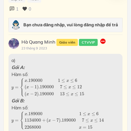
1
0
Hà Quang Minh
Giáo viên
CTVVIP
23 tháng 9 2023
a)
Gói A:
Hàm số:
⎧
y
=
{
x
.190000
1
≤
x
≤
6
(
x
−
1
)
.190000
7
≤
x
≤
12
(
x
−
2
)
.190000
⎪
.190000
1
≤
≤
6
x
x
⎨
(
−
1
)
.190000
7
≤
≤
12
⎩
⎪
=
x
x
y
(
−
2
)
.190000
13
≤
≤
15
x
x
Gói B:
Hàm số:
⎧
⎪
y
=
{
x
.189000
1
≤
x
≤
6
1134000
+
(
x
−
7
)
.189000
7
≤
x
≤
14
22
.189000
1
≤
≤
6
x
x
⎨
⎩
⎪
1134000
+
(
−
7
)
.189000
7
≤
≤
14
=
x
x
y
2268000
=
15
x