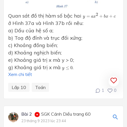
y
=
a
x
2
+
b
x
+
c
2
Quan sát đồ thị hàm số bậc hai
=
+
+
y
a
x
b
x
c
ở Hình 37a và Hình 37b rồi nêu:
a) Dấu của hệ số a;
b) Toạ độ đỉnh và trục đối xứng;
c) Khoảng đồng biến;
d) Khoảng nghịch biến;
e) Khoảng giá trị x mà y > 0;
y
≤
0
g) Khoảng giá trị x mà
.
≤
0
y
Xem chi tiết
Lớp 10
Toán
1
0
Bài 2
SGK Cánh Diều trang 60
23 tháng 9 2023 lúc 23:44