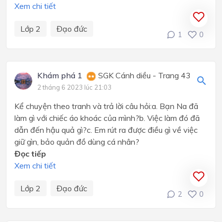
Xem chi tiết
Lớp 2
Đạo đức
1
0
Khám phá 1
SGK Cánh diều - Trang 43
2 tháng 6 2023 lúc 21:03
Kể chuyện theo tranh và trả lời câu hỏi:a. Bạn Na đã
làm gì với chiếc áo khoác của mình?b. Việc làm đó đã
dẫn đến hậu quả gì?c. Em rút ra được điều gì về việc
giữ gìn, bảo quản đồ dùng cá nhân?
Đọc tiếp
Xem chi tiết
Lớp 2
Đạo đức
2
0