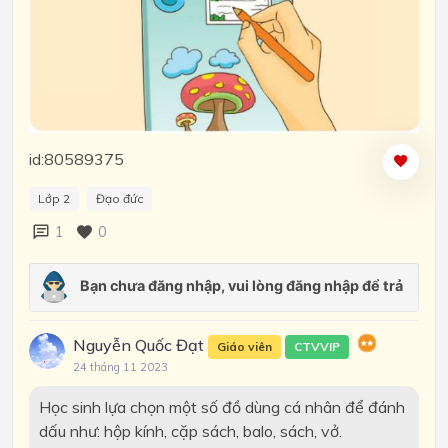
id:80589375
Lớp 2
Đạo đức
1
0
Nguyễn Quốc Đạt
Giáo viên
CTVVIP
24 tháng 11 2023
Học sinh lựa chọn một số đồ dùng cá nhân để đánh
dấu như: hộp kính, cặp sách, balo, sách, vở.