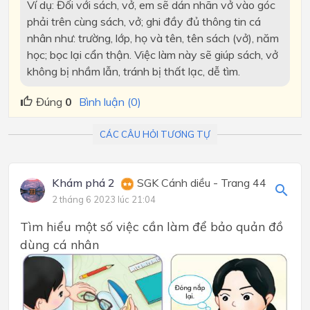
Ví dụ: Đối với sách, vở, em sẽ dán nhãn vở vào góc
phải trên cùng sách, vở; ghi đầy đủ thông tin cá
nhân như: trường, lớp, họ và tên, tên sách (vở), năm
học; bọc lại cẩn thận. Việc làm này sẽ giúp sách, vở
không bị nhầm lẫn, tránh bị thất lạc, dễ tìm.
Đúng
0
Bình luận (0)
CÁC CÂU HỎI TƯƠNG TỰ
Khám phá 2
SGK Cánh diều - Trang 44
2 tháng 6 2023 lúc 21:04
Tìm hiểu một số việc cần làm để bảo quản đồ
dùng cá nhân