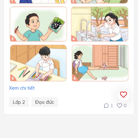
Xem chi tiết
Lớp 2
Đạo đức
1
0