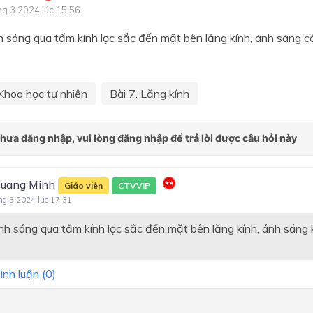
ng 3 2024 lúc 15:56
Chủ đề 3. Điện
h sáng qua tấm kính lọc sắc đến mặt bên lăng kính, ánh sáng có
BÀI MỞ ĐẦU
PHẦN 1: NĂNG LƯỢNG VÀ
BIẾN ĐỔI
Khoa học tự nhiên
Bài 7. Lăng kính
Chủ đề 1: Năng lượng cơ họ
Chủ đề 2: Ánh sáng
Chủ đề 3: Điện
uang Minh
Giáo viên
CTVVIP
Chủ đề 4. Điện từ
ng 3 2024 lúc 17:31
Chủ đề 5. Năng lượng với c
ánh sáng qua tấm kính lọc sắc đến mặt bên lăng kính, ánh sáng
sống
Phần Hóa học
ình luận (
0
)
Chủ đề 6. Kim loại và sự kh
nhau cơ bản giữa kim loại và
kim