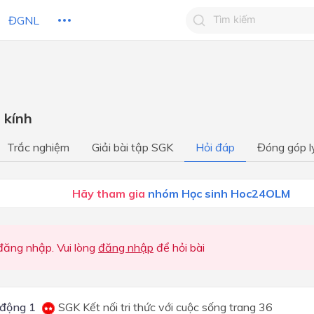
ĐGNL
Tìm kiếm câu trả lờ
Tìm kiếm câu trả lời c
 HỌC
CHỦ ĐỀ / CHƯƠNG
bạn
 kính
Bài mở đầu
Trắc nghiệm
Giải bài tập SGK
Hỏi đáp
Đóng góp l
Phần Vật lí
Chương 1. Năng lượng cơ h
Hãy tham gia
nhóm Học sinh Hoc24OLM
Chương 2. Ánh sáng
Bài mở đầu
ăng nhập. Vui lòng
đăng nhập
để hỏi bài
Phần Vật lí
Chủ đề 1. Năng lượng cơ họ
động 1
SGK Kết nối tri thức với cuộc sống trang 36
Chủ đề 2. Ánh sáng