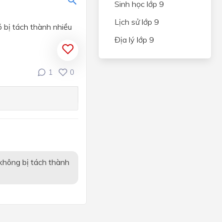
Sinh học lớp 9
Lịch sử lớp 9
 bị tách thành nhiều
Địa lý lớp 9
 SỰ
1
0
c
uộc
 không bị tách thành
ác
 phi