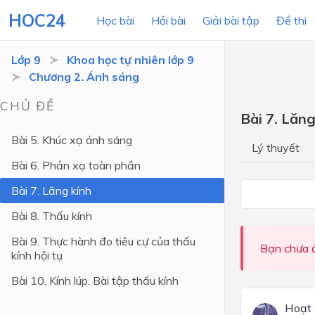
HOC24
Học bài
Hỏi bài
Giải bài tập
Đề thi
Lớp 9
Khoa học tự nhiên lớp 9
Chương 2. Ánh sáng
LỚP HỌC
MÔN
CHỦ ĐỀ
Bài 7. Lăng
Lớp 12
Bài 5. Khúc xạ ánh sáng
Lý thuyết
Lớp 11
Bài 6. Phản xạ toàn phần
Lớp 10
Bài 7. Lăng kính
Lớp 9
Bài 8. Thấu kính
Lớp 8
Bài 9. Thực hành đo tiêu cự của thấu
Bạn chưa đ
kính hội tụ
Lớp 7
Bài 10. Kính lúp. Bài tập thấu kính
Lớp 6
Hoạt 
Lớp 5