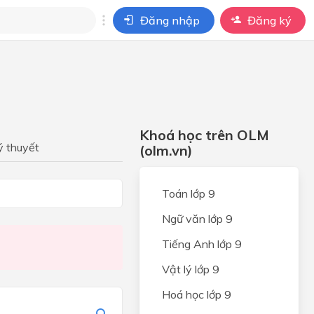
Đăng nhập
Đăng ký
i
ho câu hỏi của
BÀI HỌC
Khoá học trên OLM
ý thuyết
(olm.vn)
ọc
Toán lớp 9
Ngữ văn lớp 9
Tiếng Anh lớp 9
Vật lý lớp 9
c
Hoá học lớp 9