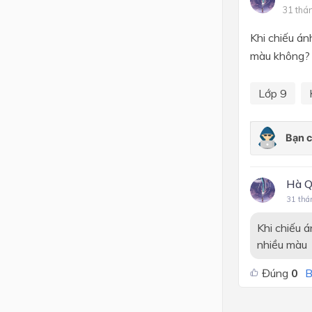
31 thá
Lớp 4
Khi chiếu án
Lớp 3
màu không?
Lớp 2
Lớp 9
Lớp 1
Hà Q
31 thá
Khi chiếu 
nhiều màu
Đúng
0
B