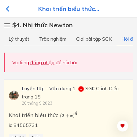
Khai triển biểu thức...
$4. Nhị thức Newton
Lý thuyết
Trắc nghiệm
Giải bài tập SGK
Hỏi đá
Vui lòng
đăng nhập
để hỏi bài
Luyện tập - Vận dụng 1
SGK Cánh Diều
trang 18
28 tháng 9 2023
(
2
+
x
)
4
4
Khai triển biểu thức
(
2
+
)
x
id:84565731