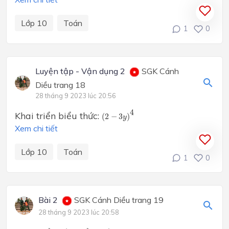
Lớp 10
Toán
1
0
Luyện tập - Vận dụng 2
SGK Cánh
Diều trang 18
28 tháng 9 2023 lúc 20:56
(
2
−
3
y
)
4
4
Khai triển biểu thức:
(
2
−
3
)
y
Xem chi tiết
Lớp 10
Toán
1
0
Bài 2
SGK Cánh Diều trang 19
28 tháng 9 2023 lúc 20:58