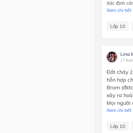
Xác định cô
Xem chi tiết
Lớp 10
Lina 
17 thá
Đốt cháy 2
hỗn hợp ch
Brom (đktc
xảy ra hoàn
Mọi người 
Xem chi tiết
Lớp 10