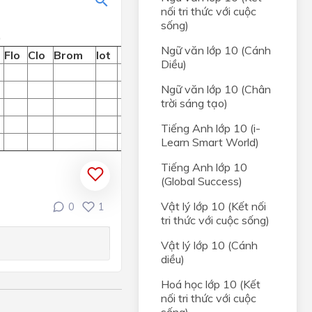
YÊN
nối tri thức với cuộc
sống)
)
các
Ngữ văn lớp 10 (Cánh
Flo
Clo
Brom
Iot
luật
Diều)
Ngữ văn lớp 10 (Chân
trời sáng tạo)
Tiếng Anh lớp 10 (i-
Learn Smart World)
HỌC
Tiếng Anh lớp 10
 HOÁ
(Global Success)
Vật lý lớp 10 (Kết nối
0
1
a -
tri thức với cuộc sống)
Vật lý lớp 10 (Cánh
HOÁ
diều)
Hoá học lớp 10 (Kết
nối tri thức với cuộc