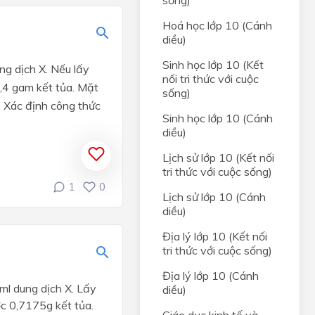
sống)
ỨNG
Hoá học lớp 10 (Cánh
diều)
OÀN
C
Sinh học lớp 10 (Kết
ng dịch X. Nếu lấy
nối tri thức với cuộc
,4 gam kết tủa. Mặt
sống)
. Xác định công thức
HÓM
Sinh học lớp 10 (Cánh
diều)
 và
Lịch sử lớp 10 (Kết nối
tri thức với cuộc sống)
HỌC
1
0
Lịch sử lớp 10 (Cánh
diều)
Địa lý lớp 10 (Kết nối
tri thức với cuộc sống)
Địa lý lớp 10 (Cánh
0ml dung
dịch X. Lấy
diều)
c 0,7175g kết tủa.