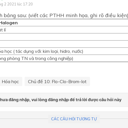
Chương 1: CẤU TẠO NGU
ng 2 2021 lúc 17:20
TỬ
 bảng sau: (viết các PTHH minh họa, ghi rõ điều kiện
Chương 2. Bảng tuần hoàn 
 Halogen
nguyên tố hóa học và Định 
tuần hoàn
 lí
Ôn tập giữa kì I
Chương 3. Liên kết hóa học
a học ( tác dụng với: kim loại, hidro, nước)
rong phòng TN và trong công nghiệp)
Chủ đề 3: LIÊN KẾT HOÁ 
Chủ đề 4: PHẢN ỨNG OXI
- KHỬ
Hóa học
Chủ đề 10: Flo-Clo-Brom-Iot
Chương 4. Phản ứng oxy hó
khử
Chủ đề 5: NĂNG LƯỢNG 
HỌC
Chương 5. Nhóm Halogen
CÁC CÂU HỎI TƯƠNG TỰ