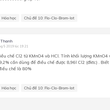
Hóa học
Chủ đề 10: Flo-Clo-Brom-Iot
 Thanh
ng 5 2019 lúc 19:21
iều chế Cl2 từ KMnO4 và HCl. Tính khối lượng KMnO4 
9,2% cần dùng để điều chế được 8,96l Cl2 (đktc) . Biết
điều chế là 80%
Hóa học
Chủ đề 10: Flo-Clo-Brom-Iot