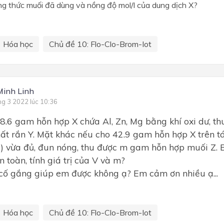
ng thức muối đã dùng và nồng độ mol/l của dung dịch X?
Hóa học
Chủ đề 10: Flo-Clo-Brom-Iot
Minh Linh
ng 3 2022 lúc 10:36
8.6 gam hỗn hợp X chứa Al, Zn, Mg bằng khí oxi dư, t
ất rắn Y. Mặt khác nếu cho 42.9 gam hỗn hợp X trên tá
) vừa đủ, đun nóng, thu được m gam hỗn hợp muối Z. 
 toàn, tính giá trị của V và m?
cố gắng giúp em được không ạ? Em cảm ơn nhiều ạ...
Hóa học
Chủ đề 10: Flo-Clo-Brom-Iot