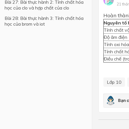
Bài 27: Bài thực hành 2: Tính chất hóa
21 thá
học của clo và hợp chất của clo
Lớp 4
Hoàn thành
Bài 28: Bài thực hành 3: Tính chất hóa
Lớp 3
Nguyên tố
học của brom và iot
Tính chất vật
Lớp 2
Độ âm điện
Lớp 1
Tính oxi hóa
Tính chất hó
Điều chế (t
Lớp 10