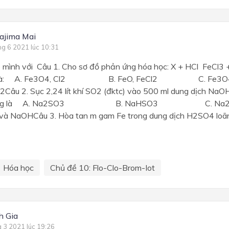
ajima Mai
ng 6 2021 lúc 10:31
p mình với Câu 1. Cho sơ đồ phản ứng hóa học: X + HCl FeCl3 
lượt là: A. Fe3O4, Cl2 B. FeO, FeCl2 C. Fe
2Câu 2. Sục 2,24 lít khí SO2 (đktc) vào 500 ml dung dịch NaO
n ứng là A. Na2SO3 B. NaHSO3 C. Na2S
à NaOHCâu 3. Hòa tan m gam Fe trong dung dịch H2SO4 loãng, 
Hóa học
Chủ đề 10: Flo-Clo-Brom-Iot
h Gia
g 3 2021 lúc 19:26