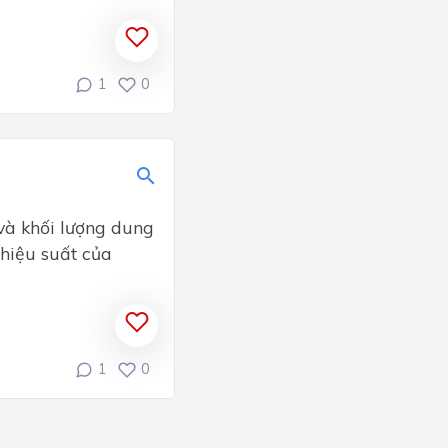
1
0
và khối lượng dung
 hiệu suất của
1
0