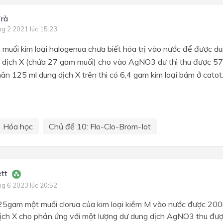
Chủ đề 6: TỐC ĐỘ PHẢN 
HOÁ HỌC
rà
Chương 2: BẢNG TUẦN H
ng 2 2021 lúc 15:23
CÁC NGUYÊN TỐ HOÁ HỌ
muối kim loại halogenua chưa biết hóa trị vào nước để được du
Chương 6. Oxi - Lưu huỳnh
 dịch X (chứa 27 gam muối) cho vào AgNO
3
dư thì thu được 57
ân 125 ml dung dịch X trên thì có 6,4 gam kim loại bám ở catot
Chương 7: NGUYÊN TỐ N
VIIA (NHÓM HALOGEN)
Chương 7. Tốc độ phản ứng
cân bằng hóa học
Hóa học
Chủ đề 10: Flo-Clo-Brom-Iot
Chương 3: LIÊN KẾT HOÁ 
ett
ng 6 2023 lúc 20:52
25gam một muối clorua của kim loại kiềm M vào nước được 20
ịch X cho phản ứng với một lượng dư dung dịch AgNO
3
thu đượ