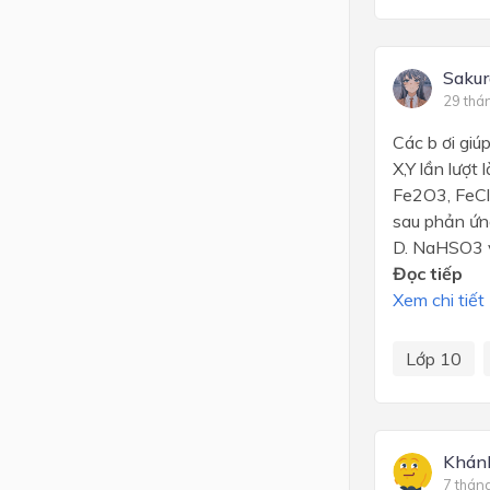
Sakur
29 thá
Các b ơi giú
X,Y lần 
Fe2O3, FeCl
sau phả
D. NaHSO3 v
Đọc tiếp
Xem chi tiết
Lớp 10
Khán
7 thán