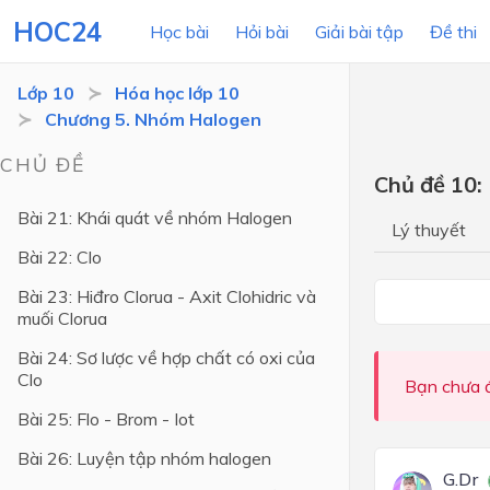
HOC24
Học bài
Hỏi bài
Giải bài tập
Đề thi
Lớp 10
Hóa học lớp 10
Chương 5. Nhóm Halogen
LỚP HỌC
MÔN
CHỦ ĐỀ
Chủ đề 10:
Lớp 12
Bài 21: Khái quát về nhóm Halogen
Lý thuyết
Lớp 11
Bài 22: Clo
Lớp 10
Bài 23: Hiđro Clorua - Axit Clohidric và
muối Clorua
Lớp 9
Bài 24: Sơ lược về hợp chất có oxi của
Lớp 8
Clo
Bạn chưa đ
Lớp 7
Bài 25: Flo - Brom - Iot
Lớp 6
Bài 26: Luyện tập nhóm halogen
G.Dr
Lớp 5