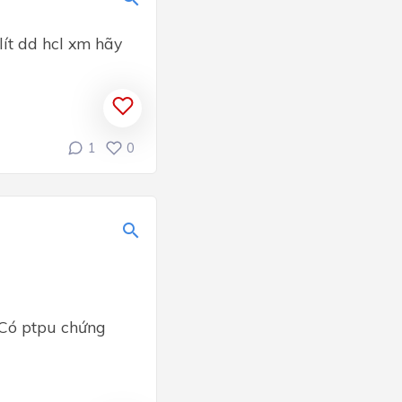
ít dd hcl xm hãy
1
0
 Có ptpu chứng