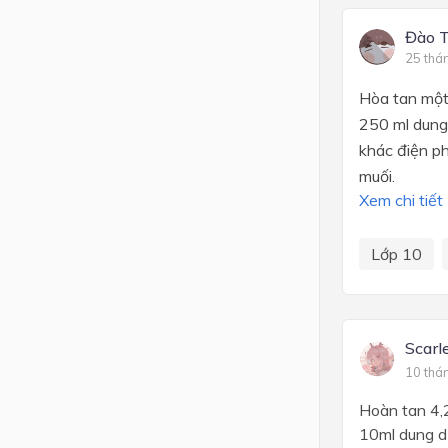
Đào T
25 thá
Hòa tan một 
250 ml dung
khác điện ph
muối.
Xem chi tiết
Lớp 10
Scarl
10 thá
Hoàn tan 4,
10ml dung d