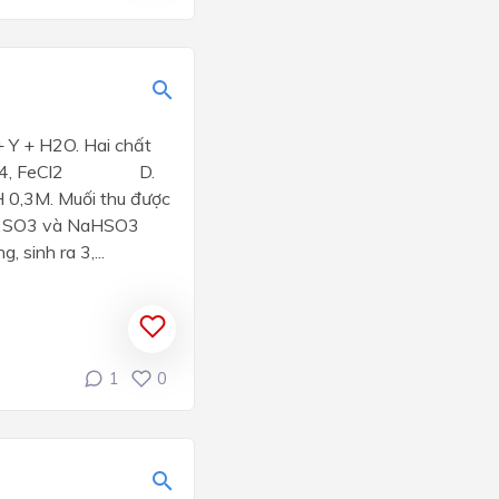
+ Y + H2O. Hai chất
3O4, FeCl2 D.
H 0,3M. Muối thu được
O3 và NaHSO3
sinh ra 3,...
1
0