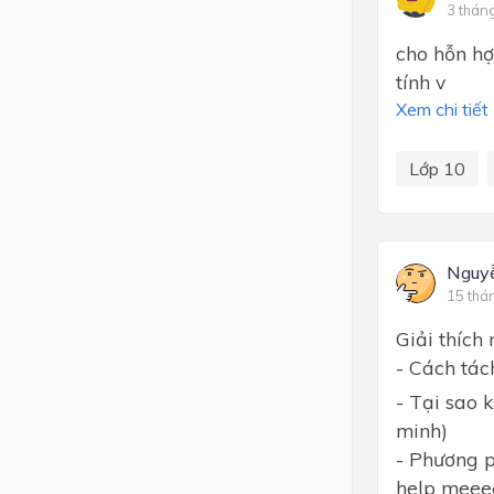
3 thán
cho hỗn hợ
tính v
Xem chi tiết
Lớp 10
Nguy
15 thá
Giải thích 
- Cách tách
- Tại sao 
minh)
- Phương 
help meee