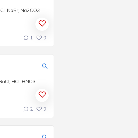
aCl, NaBr, Na2CO3.
1
0
NaCl, HCl, HNO3.
2
0