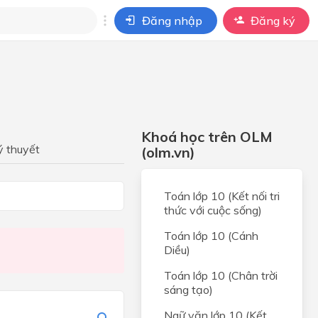
Đăng nhập
Đăng ký
i
ho câu hỏi của
BÀI HỌC
Khoá học trên OLM
ý thuyết
(olm.vn)
tử
ÊN
Toán lớp 10 (Kết nối tri
thức với cuộc sống)
các
Toán lớp 10 (Cánh
uật
Diều)
Toán lớp 10 (Chân trời
OÀN
sáng tạo)
C
Ngữ văn lớp 10 (Kết