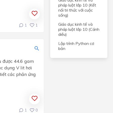
Giáo dục kinh tế và
pháp luật lớp 10 (Kết
nối tri thức với cuộc
sống)
Giáo dục kinh tế và
1
1
pháp luật lớp 10 (Cánh
diều)
Lập trình Python cơ
bản
hu được 44.6 gam
c dụng V lit hơi
Biết các phản ứng
1
0