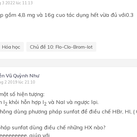
g 3 2022 lúc 11:13
p gồm 4,8 mg và 16g cuo tác dụng hết vừa đủ với0.3 l
Hóa học
Chủ đề 10: Flo-Clo-Brom-Iot
ễn Vũ Quỳnh Như
ng 2 2019 lúc 21:10
một số hiện tượng:
 I
khỏi hỗn hợp I
và NaI và ngược lại.
2
2
không dùng phương pháp sunfat để điều chế HBr, HI, (
pháp sunfat dùng điều chế những HX nào?
eeeeeeeee. giúp với