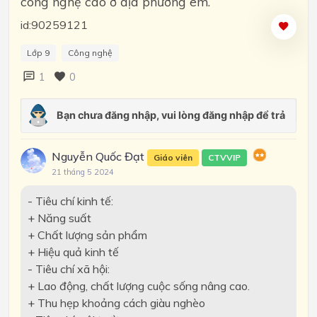
công nghệ cao ở địa phương em.
id:90259121
Lớp 9
Công nghệ
1
0
Nguyễn Quốc Đạt
Giáo viên
CTVVIP
21 tháng 5 2024
- Tiêu chí kinh tế:
+ Năng suất
+ Chất lượng sản phẩm
+ Hiệu quả kinh tế
- Tiêu chí xã hội:
+ Lao động, chất lượng cuộc sống nâng cao.
+ Thu hẹp khoảng cách giàu nghèo