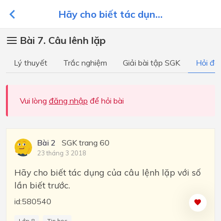
Hãy cho biết tác dụn...
Bài 7. Câu lênh lặp
Lý thuyết
Trắc nghiệm
Giải bài tập SGK
Hỏi đá
Vui lòng
đăng nhập
để hỏi bài
Bài 2
SGK trang 60
23 tháng 3 2018
Hãy cho biết tác dụng của câu lệnh lặp với số
lần biết trước.
id:580540
Lớp 8
Tin học