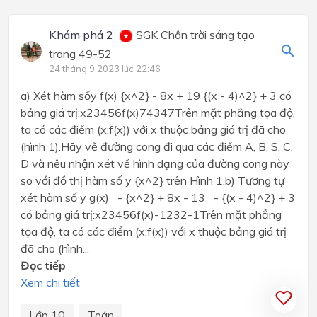
Khám phá 2
SGK Chân trời sáng tạo
trang 49-52
24 tháng 9 2023 lúc 22:46
a) Xét hàm sốy f(x) {x^2} - 8x + 19 {(x - 4)^2} + 3 có
bảng giá trị:x23456f(x)74347Trên mặt phẳng tọa độ,
ta có các điểm (x;f(x)) với x thuộc bảng giá trị đã cho
(hình 1).Hãy vẽ đường cong đi qua các điểm A, B, S, C,
D và nêu nhận xét về hình dạng của đường cong này
so với đồ thị hàm số y {x^2} trên Hình 1.b) Tương tự
xét hàm số y g(x) - {x^2} + 8x - 13 - {(x - 4)^2} + 3
có bảng giá trị:x23456f(x)-1232-1Trên mặt phẳng
tọa độ, ta có các điểm (x;f(x)) với x thuộc bảng giá trị
đã cho (hình...
Đọc tiếp
Xem chi tiết
Lớp 10
Toán