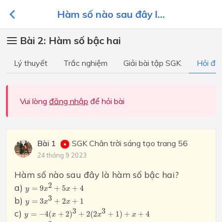
Hàm số nào sau đây l...
Bài 2: Hàm số bậc hai
Lý thuyết
Trắc nghiệm
Giải bài tập SGK
Hỏi đá
Vui lòng
đăng nhập
để hỏi bài
Bài 1
SGK Chân trời sáng tạo trang 56
24 tháng 9 2023
Hàm số nào sau đây là hàm số bậc hai?
y
=
9
x
2
+
5
x
+
4
2
a)
=
9
+
5
+
4
y
x
x
y
=
3
x
3
+
2
x
+
1
3
b)
=
3
+
2
+
1
y
x
x
y
=
−
4
(
x
+
2
)
3
+
2
(
2
x
3
+
1
)
+
x
+
4
3
3
c)
=
−
4
(
+
2
)
+
2
(
2
+
1
)
+
+
4
y
x
x
x
y
=
5
x
2
+
x
+
2