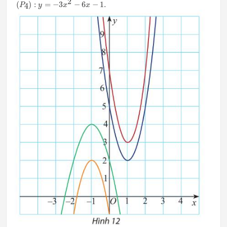
2
(
)
:
=
−
3
−
6
−
1.
4
P
y
x
x