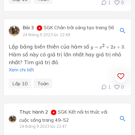
1
0
Bài 3
SGK Chân trời sáng tạo trang 56
24 tháng 9 2023 lúc 22:49
y
=
x
2
+
2
x
+
3.
2
Lập bảng biến thiên của hàm số
=
+
2
+
3.
y
x
x
Hàm số này có giá trị lớn nhất hay giá trị nhỏ
nhất? Tìm giá trị đó.
Xem chi tiết
Lớp 10
Toán
1
0
Thực hành 2
SGK Kết nối tri thức với
cuộc sống trang 49-52
24 tháng 9 2023 lúc 22:47