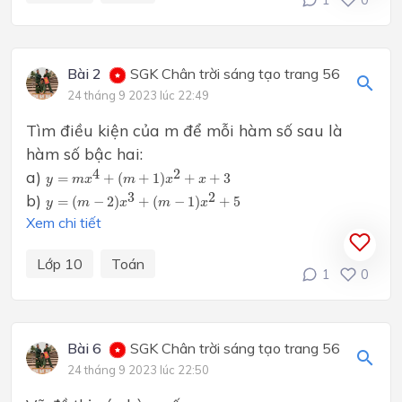
Bài 2
SGK Chân trời sáng tạo trang 56
24 tháng 9 2023 lúc 22:49
Tìm điều kiện của m để mỗi hàm số sau là
hàm số bậc hai:
y
=
m
x
4
+
(
m
+
1
)
x
2
+
x
+
3
4
2
a)
=
+
(
+
1
)
+
+
3
y
m
x
m
x
x
y
=
(
m
−
2
)
x
3
+
(
m
−
1
)
x
2
+
5
3
2
b)
=
(
−
2
)
+
(
−
1
)
+
5
y
m
x
m
x
Xem chi tiết
Lớp 10
Toán
1
0
Bài 6
SGK Chân trời sáng tạo trang 56
24 tháng 9 2023 lúc 22:50