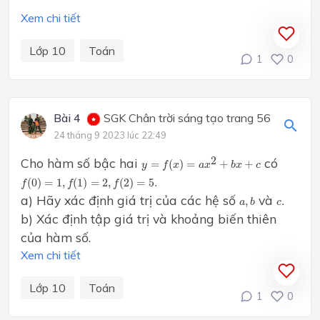
Xem chi tiết
Lớp 10
Toán
1
0
Bài 4
SGK Chân trời sáng tạo trang 56
24 tháng 9 2023 lúc 22:49
y
=
f
(
x
)
=
a
x
2
+
b
x
+
c
2
Cho hàm số bậc hai
có
=
(
)
=
+
+
y
f
x
a
x
b
x
c
f
(
0
)
=
1
,
f
(
1
)
=
2
,
f
(
2
)
=
5.
(
0
)
=
1
,
(
1
)
=
2
,
(
2
)
=
5.
f
f
f
a
,
b
a) Hãy xác định giá trị của các hệ số
và
c
.
,
.
a
b
c
b) Xác định tập giá trị và khoảng biến thiên
của hàm số.
Xem chi tiết
Lớp 10
Toán
1
0