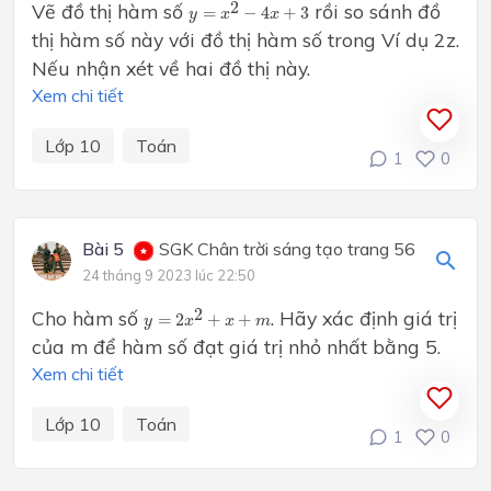
y
=
x
2
−
4
x
+
3
2
Vẽ đồ thị hàm số
rồi so sánh đồ
=
−
4
+
3
y
x
x
thị hàm số này với đồ thị hàm số trong Ví dụ 2z.
Nếu nhận xét về hai đồ thị này.
Xem chi tiết
Lớp 10
Toán
1
0
Bài 5
SGK Chân trời sáng tạo trang 56
24 tháng 9 2023 lúc 22:50
y
=
2
x
2
+
x
+
m
2
Cho hàm số
. Hãy xác định giá trị
=
2
+
+
y
x
x
m
của m để hàm số đạt giá trị nhỏ nhất bằng 5.
Xem chi tiết
Lớp 10
Toán
1
0