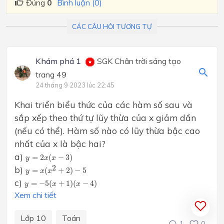
Đúng
0
Bình luận (0)
CÁC CÂU HỎI TƯƠNG TỰ
Khám phá 1
SGK Chân trời sáng tạo
trang 49
24 tháng 9 2023 lúc 22:45
Khai triển biểu thức của các hàm số sau và
sắp xếp theo thứ tự lũy thừa của x giảm dần
(nếu có thể). Hàm số nào có lũy thừa bậc cao
nhất của x là bậc hai?
y
=
2
x
(
x
−
3
)
a)
=
2
(
−
3
)
y
x
x
y
=
x
(
x
2
+
2
)
−
5
2
b)
=
(
+
2
)
−
5
y
x
x
y
=
−
5
(
x
+
1
)
(
x
−
4
)
c)
=
−
5
(
+
1
)
(
−
4
)
y
x
x
Xem chi tiết
Lớp 10
Toán
1
0