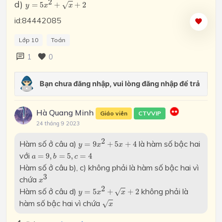
2
d)
=
5
+
+
2
√
y
x
x
id:84442085
Lớp 10
Toán
1
0
Hà Quang Minh
Giáo viên
CTVVIP
24 tháng 9 2023
y
=
9
x
2
+
5
x
+
4
2
Hàm số ở câu a)
là hàm số bậc hai
=
9
+
5
+
4
y
x
x
a
=
9
,
b
=
5
,
c
=
4
với
=
9
,
=
5
,
=
4
a
b
c
Hàm số ở câu b), c) không phải là hàm số bậc hai vì
x
3
3
chứa
x
y
=
5
x
2
+
x
+
2
2
Hàm số ở câu d)
không phải là
=
5
+
+
2
√
y
x
x
x
hàm số bậc hai vì chứa
√
x