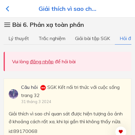
Giải thích vì sao ch...
Bài 6. Phản xạ toàn phần
Lý thuyết
Trắc nghiệm
Giải bài tập SGK
Hỏi đá
Vui lòng
đăng nhập
để hỏi bài
Câu hỏi
SGK Kết nối tri thức với cuộc sống
trang 32
31 tháng 3 2024
Giải thích vì sao chỉ quan sát được hiện tượng ảo ảnh
ở khoảng cách rất xa, khi lại gần thì không thấy nữa.
id:89170068