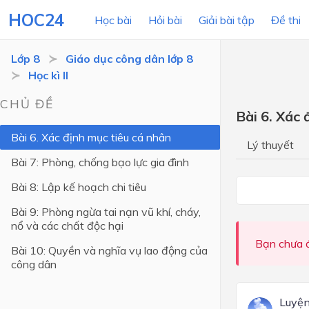
HOC24
Học bài
Hỏi bài
Giải bài tập
Đề thi
Lớp 8
Giáo dục công dân lớp 8
Học kì II
LỚP HỌC
MÔN
CHỦ ĐỀ
Bài 6. Xác 
Lớp 12
Bài 6. Xác định mục tiêu cá nhân
Lý thuyết
Lớp 11
Bài 7: Phòng, chống bạo lực gia đình
Lớp 10
Bài 8: Lập kế hoạch chi tiêu
Lớp 9
Bài 9: Phòng ngừa tai nạn vũ khí, cháy,
nổ và các chất độc hại
Lớp 8
Bạn chưa đ
Bài 10: Quyền và nghĩa vụ lao động của
Lớp 7
công dân
Lớp 6
Luyện
Lớp 5