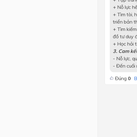
+ Nỗ lực h
+ Tìm tòi,
triển bản t
+ Tìm kiếm
đồ tư duy đ
+ Học hỏi 
3. Cam kết
- Nỗ lực, q
- Đến cuối 
Đúng
0
B