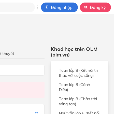
Đăng nhập
Đăng ký
i
ho câu hỏi của
BÀI HỌC
Khoá học trên OLM
ý thuyết
(olm.vn)
Toán lớp 8 (Kết nối tri
thức với cuộc sống)
Toán lớp 8 (Cánh
Diều)
Toán lớp 8 (Chân trời
sáng tạo)
Ngữ văn lớp 8 (Kết nối