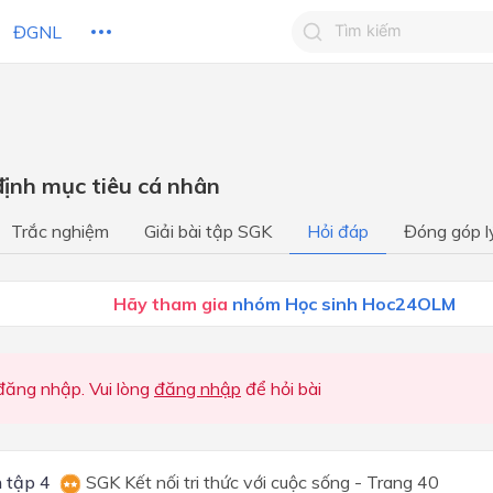
ĐGNL
Tìm kiếm câu trả lờ
Tìm kiếm câu trả lời c
 HỌC
CHỦ ĐỀ / CHƯƠNG
bạn
định mục tiêu cá nhân
Học kì 1
Trắc nghiệm
Giải bài tập SGK
Hỏi đáp
Đóng góp l
Học kì I
Học kì I
Hãy tham gia
nhóm Học sinh Hoc24OLM
Học kì I
Học kì 2
ăng nhập. Vui lòng
đăng nhập
để hỏi bài
Học kì II
Học kì II
 tập 4
SGK Kết nối tri thức với cuộc sống - Trang 40
Học kì II