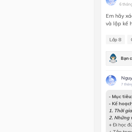
6 thán
Lớp 4
Em hãy xác
Lớp 3
và lập kế 
Lớp 2
Lớp 8
Lớp 1
Nguy
7 thán
- Mục tiêu
- Kế hoạch
1. Thời gi
2. Những v
+ Đi học đú
+ Tập trun