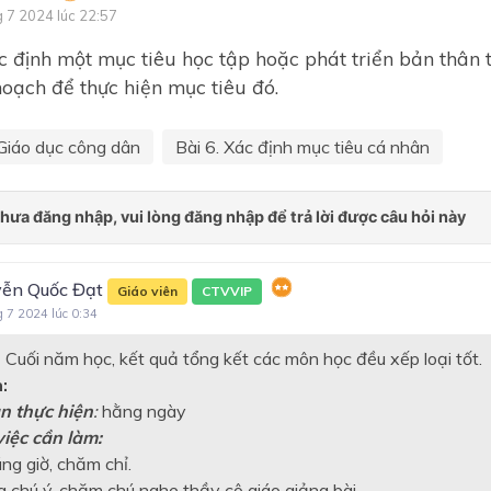
g 7 2024 lúc 22:57
 định một mục tiêu học tập hoặc phát triển bản thân
hoạch để thực hiện mục tiêu đó.
Giáo dục công dân
Bài 6. Xác định mục tiêu cá nhân
ễn Quốc Đạt
Giáo viên
CTVVIP
g 7 2024 lúc 0:34
:
Cuối năm học, kết quả tổng kết các môn học đều xếp loại tốt.
:
an thực hiện
:
hằng ngày
iệc cần làm:
ng giờ, chăm chỉ.
g chú ý, chăm chú nghe thầy cô giáo giảng bài.