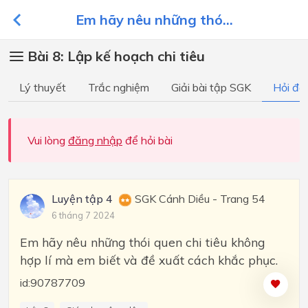
Em hãy nêu những thó...
Bài 8: Lập kế hoạch chi tiêu
Lý thuyết
Trắc nghiệm
Giải bài tập SGK
Hỏi đá
Vui lòng
đăng nhập
để hỏi bài
Luyện tập 4
SGK Cánh Diều - Trang 54
6 tháng 7 2024
Em hãy nêu những thói quen chi tiêu không
hợp lí mà em biết và đề xuất cách khắc phục.
id:90787709