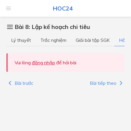
HOC24
Bài 8: Lập kế hoạch chi tiêu
Lý thuyết
Trắc nghiệm
Giải bài tập SGK
Hỏi đ
Vui lòng
đăng nhập
để hỏi bài
Bài trước
Bài tiếp theo