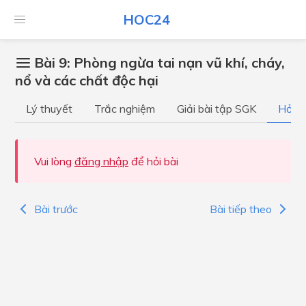
HOC24
Bài 9: Phòng ngừa tai nạn vũ khí, cháy,
nổ và các chất độc hại
Lý thuyết
Trắc nghiệm
Giải bài tập SGK
Hỏi đ
Vui lòng
đăng nhập
để hỏi bài
Bài trước
Bài tiếp theo