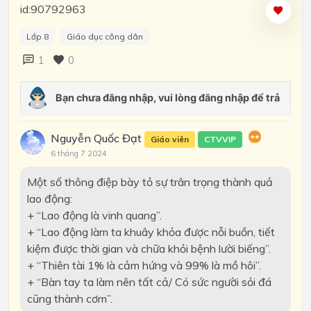
id:90792963
Lớp 8
Giáo dục công dân
1
0
Nguyễn Quốc Đạt
Giáo viên
CTVVIP
6 tháng 7 2024
Một số thông điệp bày tỏ sự trân trọng thành quả
lao động:
+ “Lao động là vinh quang”.
+ “Lao động làm ta khuây khỏa được nỗi buồn, tiết
kiệm được thời gian và chữa khỏi bệnh lười biếng”.
+ “Thiên tài 1% là cảm hứng và 99% là mồ hôi”.
+ “Bàn tay ta làm nên tất cả/ Có sức người sỏi đá
cũng thành cơm”.