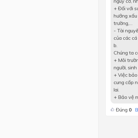
nguy cơ, nh
+ Đối với s
hưởng xấu 
trường,…
- Tài nguyê
của các cá
b.
Chúng ta cầ
+ Môi trườn
người, sinh
+ Việc bảo
cung cấp n
lai.
+ Bảo vệ m
Đúng
0
B