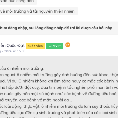
Giáo dục công dân
 vệ môi trường và tài nguyên thiên nhiên
ễn Quốc Đạt
Giáo viên
CTVVIP
g 7 2024 lúc 15:06
của ô nhiễm môi trường:
con người: ô nhiễm môi trường gây ảnh hưởng đến sức khỏe, thậ
ười. Ví dụ: Ô nhiễm không khí làm tăng nguy cơ mắc các bệnh, 
hô hấp dưới, đột quỵ, đau tim, bệnh tắc nghẽn phổi mãn tính và
n nước gây nên một số bệnh như: các bệnh về đường tiêu hoá, 
i truyền, các bệnh về mắt, ngoài da,...
ác loài động, thực vật: ô nhiễm môi trường đã làm suy thoái, hủy
ưởng tiêu cực đến sự sinh trưởng và phát triển của các loài sinh