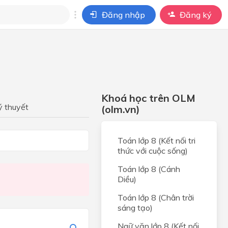
Đăng nhập
Đăng ký
i
ho câu hỏi của
BÀI HỌC
Khoá học trên OLM
ý thuyết
(olm.vn)
Toán lớp 8 (Kết nối tri
thức với cuộc sống)
Toán lớp 8 (Cánh
Diều)
Toán lớp 8 (Chân trời
sáng tạo)
Ngữ văn lớp 8 (Kết nối