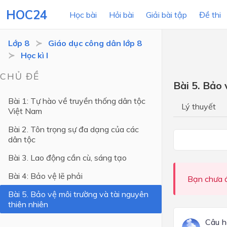
HOC24
Học bài
Hỏi bài
Giải bài tập
Đề thi
Lớp 8
Giáo dục công dân lớp 8
Học kì I
LỚP HỌC
MÔN
CHỦ ĐỀ
Bài 5. Bảo 
Lớp 12
Bài 1: Tự hào về truyền thống dân tộc
Lý thuyết
Việt Nam
Lớp 11
Bài 2. Tôn trọng sự đa dạng của các
Lớp 10
dân tộc
Lớp 9
Bài 3. Lao động cần cù, sáng tạo
Lớp 8
Bài 4: Bảo vệ lẽ phải
Bạn chưa đ
Lớp 7
Bài 5. Bảo vệ môi trường và tài nguyên
thiên nhiên
Lớp 6
Câu h
Lớp 5