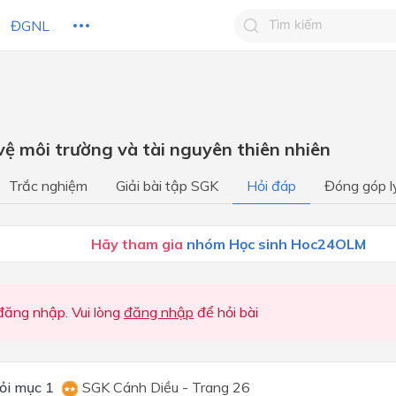
ĐGNL
Tìm kiếm câu trả lờ
Tìm kiếm câu trả lời c
 HỌC
CHỦ ĐỀ / CHƯƠNG
bạn
vệ môi trường và tài nguyên thiên nhiên
Học kì 1
Trắc nghiệm
Giải bài tập SGK
Hỏi đáp
Đóng góp l
Học kì I
Học kì I
Hãy tham gia
nhóm Học sinh Hoc24OLM
Học kì I
Học kì 2
ăng nhập. Vui lòng
đăng nhập
để hỏi bài
Học kì II
Học kì II
ỏi mục 1
SGK Cánh Diều - Trang 26
Học kì II