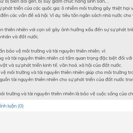
ư: bị biến đổi gen, bị suy giảm chức năng sinh sản,…
ự phát triển của các quốc gia: ô nhiễm môi trường gây thiệt hại 
đến các vấn đề xã hội. Ví dụ: tiêu tốn ngân sách nhà nước cho
n thiên nhiên vơi cạn sẽ gây ảnh hưởng xấu đến sự sự phát triể
 nhân và đất nước.
n bảo vệ môi trường và tài nguyên thiên nhiên, vì:
g và tài nguyên thiên nhiên có tầm quan trọng đặc biệt đối với
 vật và sự phát triển kinh tế, văn hoá, xã hội của đất nước.
 vệ môi trường và tài nguyên thiên nhiên giúp cho môi trường t
guồn tài nguyên thiên nhiên cho sự phát triển của đất nước tro
ôi trường và tài nguyên thiên nhiên là bảo vệ cuộc sống của ch
ình luận (
0
)