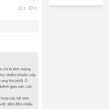
1
0
m chí là tính mạng
như: nhiễm khuẩn cấp
 ung thư phổi; Ô
bệnh giun sán, các
 hoại các hệ sinh
 vật, dẫn đến nhiều