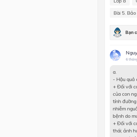
Lớp 8
Bài 5. Bảo
Nguy
6 thán
a.
- Hậu quả 
+ Đối với 
của con ng
tính đường 
nhiễm nguồ
bệnh do muỗ
+ Đối với c
thái; ảnh h