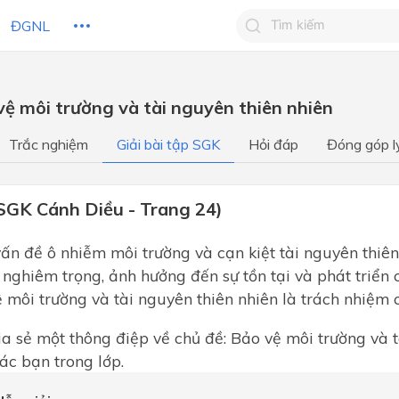
ĐGNL
Tìm kiếm câu trả lờ
vệ môi trường và tài nguyên thiên nhiên
Tìm kiếm câu trả lời c
 HỌC
CHỦ ĐỀ / CHƯƠNG
bạn
Trắc nghiệm
Giải bài tập SGK
Hỏi đáp
Đóng góp l
SGK Cánh Diều - Trang 24)
vấn đề ô nhiễm môi trường và cạn kiệt tài nguyên thiên
nghiêm trọng, ảnh hưởng đến sự tồn tại và phát triển c
ệ môi trường và tài nguyên thiên nhiên là trách nhiệm 
a sẻ một thông điệp về chủ đề: Bảo vệ môi trường và t
các bạn trong lớp.