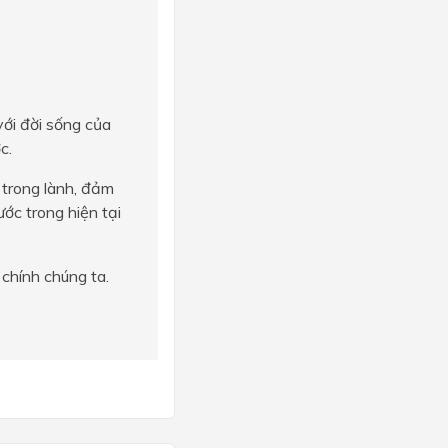
với đời sống của
c.
 trong lành, đảm
ớc trong hiện tại
 chính chúng ta.