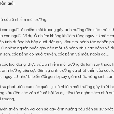
ẫn giải
ả của ô nhiễm môi trường:
i con người: ô nhiễm môi trường gây ảnh hưởng đến sức khỏe, th
 con người. Ví dụ: Ô nhiễm không khí làm tăng nguy cơ mắc cá
p tính đường hô hấp dưới, đột quỵ, đau tim, bệnh tắc nghẽn ph
; Ô nhiễm nguồn nước gây nên một số bệnh như: các bệnh về đư
n sán, các bệnh do muỗi truyền, các bệnh về mắt, ngoài da,...
i các loài động, thực vật: ô nhiễm môi trường đã làm suy thoái, 
i; ảnh hưởng tiêu cực đến sự sinh trưởng và phát triển của các lo
u nguy cơ, như: bị biến đổi gen, bị suy giảm chức năng sinh sản
i sự phát triển của các quốc gia: ô nhiễm môi trường gây thiệt hạ
g xấu đến các vấn đề xã hội. Ví dụ: tiêu tốn ngân sách nhà nư
i trường,…
uyên thiên nhiên vơi cạn sẽ gây ảnh hưởng xấu đến sự sự phát t