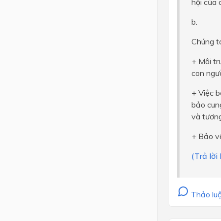
hội của 
b.
Chúng ta
+ Môi tr
con ngườ
+ Việc b
bảo cung
và tương 
+ Bảo vệ
(Trả lờ
Thảo luậ