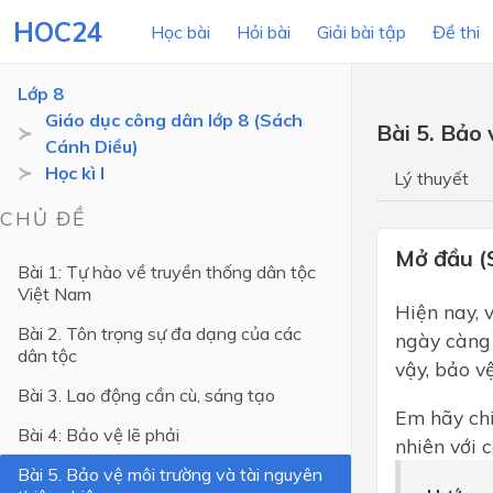
HOC24
Học bài
Hỏi bài
Giải bài tập
Đề thi
Lớp 8
Giáo dục công dân lớp 8 (Sách
Bài 5. Bảo 
Cánh Diều)
LỚP HỌC
MÔN
Học kì I
Lý thuyết
Lớp 12
CHỦ ĐỀ
Lớp 11
Mở đầu (
Bài 1: Tự hào về truyền thống dân tộc
Việt Nam
Lớp 10
Hiện nay, 
Bài 2. Tôn trọng sự đa dạng của các
Lớp 9
ngày càng 
dân tộc
vậy, bảo v
Lớp 8
Bài 3. Lao động cần cù, sáng tạo
Lớp 7
Em hãy chi
Bài 4: Bảo vệ lẽ phải
nhiên với 
Lớp 6
Bài 5. Bảo vệ môi trường và tài nguyên
Lớp 5