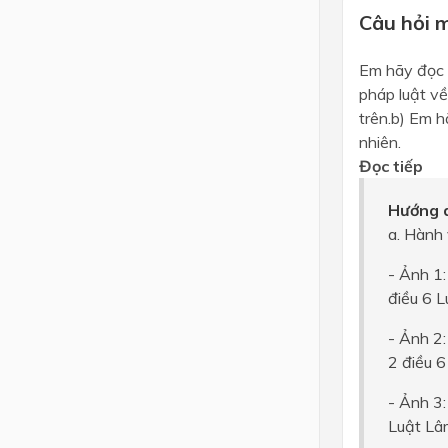
Câu hỏi 
Em hãy đọc t
pháp luật về
trên.b) Em h
nhiên.
Đọc tiếp
Hướng d
a. Hành 
- Ảnh 1:
điều 6 
- Ảnh 2:
2 điều 
- Ảnh 3:
Luật Lâ