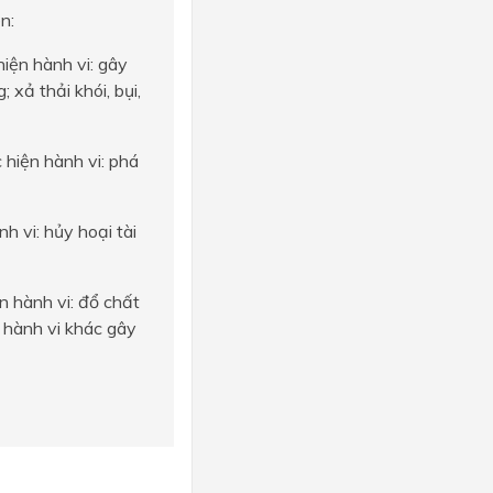
n:
iện hành vi: gây
 xả thải khói, bụi,
hiện hành vi: phá
 vi: hủy hoại tài
 hành vi: đổ chất
c hành vi khác gây