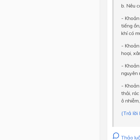
b. Nêu c
- Khoản
tiếng ồn
khí có m
- Khoản
hoại, xâ
- Khoản
nguyên r
- Khoản
thải, rá
ô nhiễm,
(Trả lờ
Thảo luậ