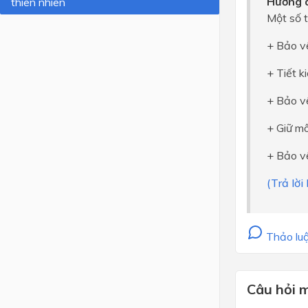
Hướng d
thiên nhiên
Một số t
Lớp 4
+ Bảo vệ
Lớp 3
+ Tiết k
Lớp 2
Lớp 1
+ Bảo vệ
+ Giữ mô
+ Bảo vệ
(Trả lờ
Thảo luậ
Câu hỏi 