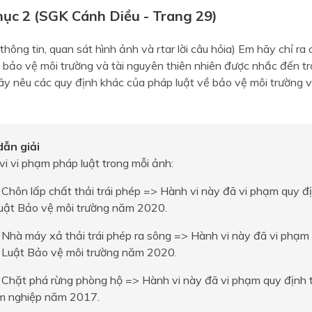
mục 2 (SGK Cánh Diều - Trang 29)
hông tin, quan sát hình ảnh và rtar lời câu hỏia) Em hãy chỉ ra
 bảo vệ môi trường và tài nguyên thiên nhiên được nhắc đến t
ãy nêu các quy định khác của pháp luật về bảo vệ môi trường v
ẫn giải
vi vi phạm pháp luật trong mỗi ảnh:
 Chôn lấp chất thải trái phép => Hành vi này đã vi phạm quy đ
Luật Bảo vệ môi trường năm 2020.
 Nhà máy xả thải trái phép ra sông => Hành vi này đã vi phạm
6 Luật Bảo vệ môi trường năm 2020.
 Chặt phá rừng phòng hộ => Hành vi này đã vi phạm quy định t
m nghiệp năm 2017.