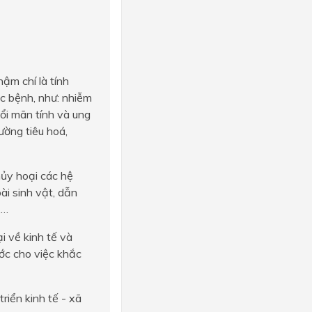
ậm chí là tính
c bệnh, như: nhiễm
ổi mãn tính và ung
ờng tiêu hoá,
hủy hoại các hệ
ài sinh vật, dẫn
,…
i về kinh tế và
ớc cho việc khắc
riển kinh tế - xã