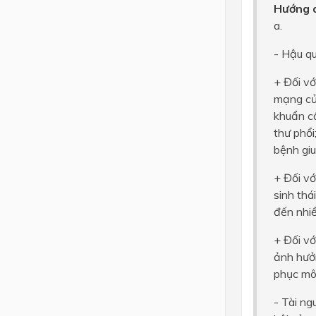
Hướng d
a.
- Hậu qu
+ Đối vớ
mạng của
khuẩn cấ
thư phổi
bệnh giu
+ Đối vớ
sinh thá
đến nhiề
+ Đối vớ
ảnh hưởn
phục mô
- Tài ng