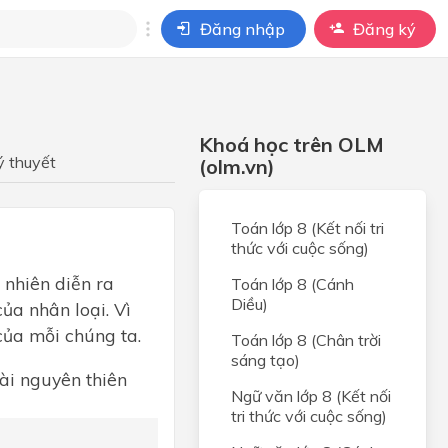
Đăng nhập
Đăng ký
i
ho câu hỏi của
Khoá học trên OLM
BÀI HỌC
ý thuyết
(olm.vn)
Toán lớp 8 (Kết nối tri
thức với cuộc sống)
 nhiên diễn ra
Toán lớp 8 (Cánh
Diều)
ủa nhân loại. Vì
của mỗi chúng ta.
Toán lớp 8 (Chân trời
sáng tạo)
ài nguyên thiên
Ngữ văn lớp 8 (Kết nối
tri thức với cuộc sống)