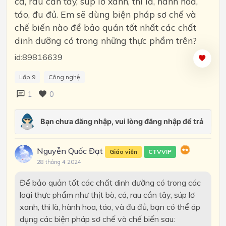
cá, rau cần tây, súp lơ xanh, thì là, hành hoa,
táo, đu đủ. Em sẽ dùng biện pháp sơ chế và
chế biến nào để bảo quản tốt nhất các chất
dinh dưỡng có trong những thực phẩm trên?
id:89816639
Lớp 9
Công nghệ
1
0
Nguyễn Quốc Đạt
Giáo viên
CTVVIP
28 tháng 4 2024
Để bảo quản tốt các chất dinh dưỡng có trong các
loại thực phẩm như thịt bò, cá, rau cần tây, súp lơ
xanh, thì là, hành hoa, táo, và đu đủ, bạn có thể áp
dụng các biện pháp sơ chế và chế biến sau: