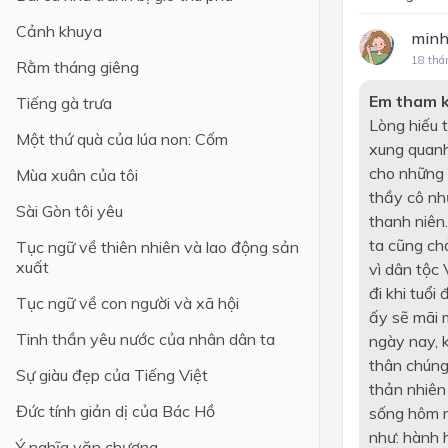
Cảnh khuya
minh
18 thá
Rằm tháng giêng
Em tham 
Tiếng gà trưa
Lòng hiếu 
Một thứ quà của lúa non: Cốm
xung quanh
cho những 
Mùa xuân của tôi
thầy cô nh
Sài Gòn tôi yêu
thanh niên
ta cũng chả
Tục ngữ về thiên nhiên và lao động sản
xuất
vì dân tộc 
đi khi tuổ
Tục ngữ về con người và xã hội
ấy sẽ mãi m
Tinh thần yêu nước của nhân dân ta
ngày nay, k
thân chúng
Sự giàu đẹp của Tiếng Việt
thản nhiên 
Đức tính giản dị của Bác Hồ
sống hôm n
như: hành 
Ý nghĩa văn chương