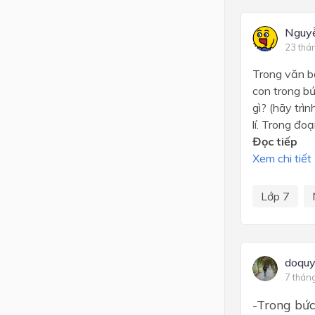
Nguy
23 thá
Trong văn bả
con trong bứ
gì? (hãy trì
lí. Trong đo
Đọc tiếp
Xem chi tiết
Lớp 7
doqu
7 thán
-Trong bức