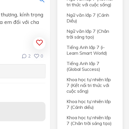
tri thức với cuộc sống)
 thương, kính trọng
Ngữ văn lớp 7 (Cánh
hị
Diều)
ủa em đối với cha
Ngữ văn lớp 7 (Chân
ngữ)
trời sáng tạo)
 (văn
Tiếng Anh lớp 7 (i-
Learn Smart World)
2
0
ưởng
Tiếng Anh lớp 7
g)
(Global Success)
mình
Khoa học tự nhiên lớp
7 (Kết nối tri thức với
cuộc sống)
Khoa học tự nhiên lớp
7 (Cánh diều)
Khoa học tự nhiên lớp
7 (Chân trời sáng tạo)