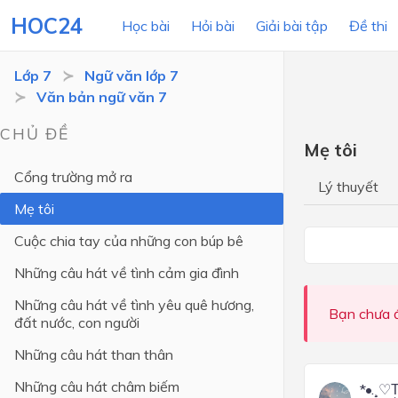
HOC24
Học bài
Hỏi bài
Giải bài tập
Đề thi
Lớp 7
Ngữ văn lớp 7
Văn bản ngữ văn 7
LỚP HỌC
MÔN
CHỦ ĐỀ
Mẹ tôi
Lớp 12
Cổng trường mở ra
Lý thuyết
Lớp 11
Mẹ tôi
Lớp 10
Cuộc chia tay của những con búp bê
Lớp 9
Những câu hát về tình cảm gia đình
Lớp 8
Những câu hát về tình yêu quê hương,
Bạn chưa đ
đất nước, con người
Lớp 7
Những câu hát than thân
Lớp 6
Những câu hát châm biếm
*•.¸♡T͜͡ô
Lớp 5