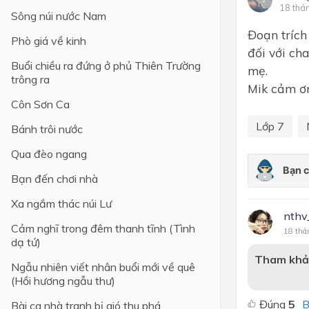
18 thá
Sông núi nước Nam
Lớp 4
Đoạn trích
Phò giá về kinh
Lớp 3
đối với ch
Buổi chiều ra đứng ở phủ Thiên Trường
mẹ.
Lớp 2
trông ra
Mik cảm ơ
Lớp 1
Côn Sơn Ca
Lớp 7
Bánh trôi nước
Qua đèo ngang
Bạn đến chơi nhà
Xa ngắm thác núi Lư
nthv
Cảm nghĩ trong đêm thanh tĩnh (Tình
18 thá
dạ tứ)
Tham khả
Ngẫu nhiên viết nhân buổi mới về quê
(Hồi hương ngẫu thư)
Đúng
5
B
Bài ca nhà tranh bị gió thu phá