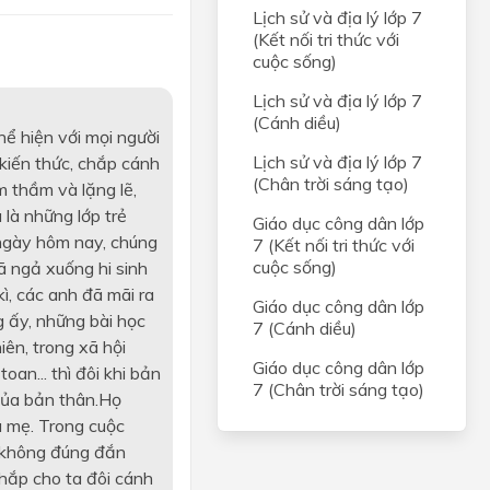
Lịch sử và địa lý lớp 7
(Kết nối tri thức với
cuộc sống)
Lịch sử và địa lý lớp 7
(Cánh diều)
ể hiện với mọi người
Lịch sử và địa lý lớp 7
kiến thức, chắp cánh
(Chân trời sáng tạo)
m thầm và lặng lẽ,
là những lớp trẻ
Giáo dục công dân lớp
 ngày hôm nay, chúng
7 (Kết nối tri thức với
cuộc sống)
ã ngả xuống hi sinh
ì, các anh đã mãi ra
Giáo dục công dân lớp
g ấy, những bài học
7 (Cánh diều)
ên, trong xã hội
Giáo dục công dân lớp
an... thì đôi khi bản
7 (Chân trời sáng tạo)
 của bản thân.Họ
ha mẹ. Trong cuộc
ử không đúng đắn
hắp cho ta đôi cánh