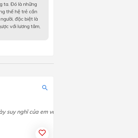
g ta. Đó là những
ng thế hệ trẻ cần
người, đặc biệt là
gược với lương tâm,
bày suy nghĩ của em về vấn đề đó?