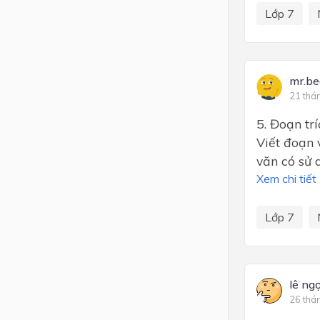
Lớp 7
mr.b
21 thá
5. Đoạn tr
Viết đoạn 
văn có sử 
Xem chi tiết
Lớp 7
lê ng
26 thá