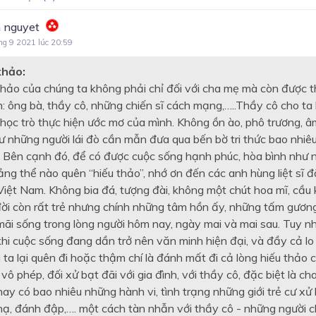
TRUYỆN NGẮN VÀ TIỂU
 nguyet
THUYẾT
ng 9 2021 lúc 20:59
Tiếng Việt lớp 7
khảo:
THƠ BỐN CHỮ, NĂM CHỮ
thảo của chúng ta không phải chỉ đối với cha mẹ mà còn được th
Văn mẫu lớp 7
: ông bà, thầy cô, những chiến sĩ cách mạng,…..Thầy cô cho ta 
học trò thực hiện ước mơ của mình. Không ồn ào, phô trương, â
Soạn văn lớp 7
ư những người lái đò cần mẫn đưa qua bến bờ tri thức bao nhiêu 
. Bên cạnh đó, để có được cuộc sống hạnh phúc, hòa bình như
ng thể nào quên “hiếu thảo”, nhớ ơn đến các anh hùng liệt sĩ đ
Việt Nam. Không bia đá, tượng đài, không một chút hoa mĩ, cầu k
i đời còn rất trẻ nhưng chính những tâm hồn ấy, những tấm gươn
ãi sống trong lòng người hôm nay, ngày mai và mai sau. Tuy nhi
hi cuộc sống đang dần trở nên văn minh hiện đại, và đầy cả lo to
 ta lại quên đi hoặc thậm chí là đánh mất đi cả lòng hiếu thảo
vô phép, đối xử bạt đãi với gia đình, với thầy cô, đặc biệt là c
ay có bao nhiêu những hành vi, tình trạng những giới trẻ cư x
hạ, đánh đập,…. một cách tàn nhẫn với thầy cô - những người c