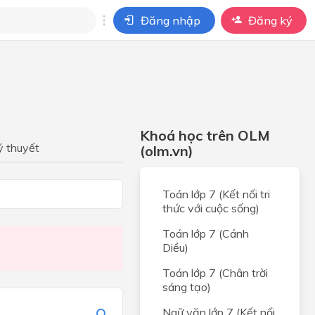
Đăng nhập
Đăng ký
i
ho câu hỏi của
BÀI HỌC
Khoá học trên OLM
t
ý thuyết
(olm.vn)
ruyện
Toán lớp 7 (Kết nối tri
thức với cuộc sống)
Toán lớp 7 (Cánh
Diều)
hiên
Toán lớp 7 (Chân trời
sáng tạo)
n bản
Ngữ văn lớp 7 (Kết nối