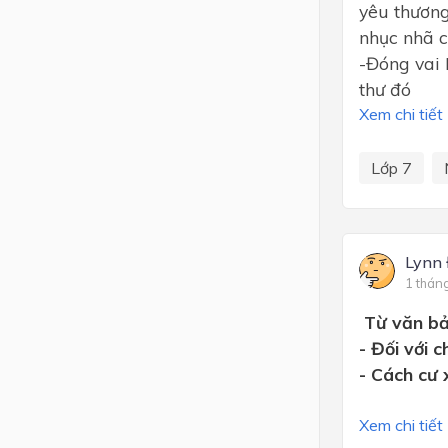
yêu thương
nhục nhã c
-Đóng vai 
thư đó
Xem chi tiết
Lớp 7
Lynn
1 thán
Từ văn bản
- Đối với 
- Cách cư 
Xem chi tiết