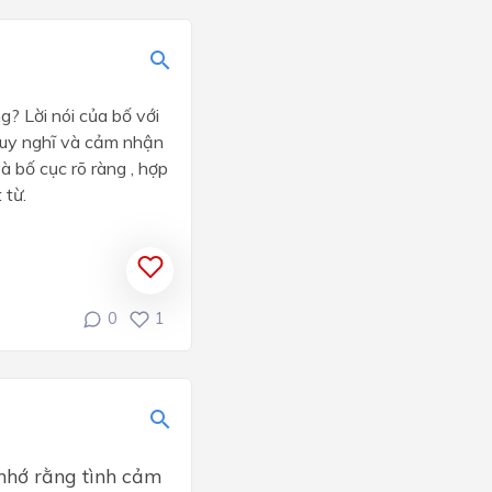
g? Lời nói của bố với
 suy nghĩ và cảm nhận
à bố cục rõ ràng , hợp
 từ.
0
1
 nhớ rằng tình cảm