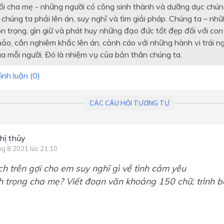
 rồi cha mẹ - những người có công sinh thành và dưỡng dục chún
chúng ta phải lên án, suy nghĩ và tìm giải pháp. Chúng ta – nhữ
ôn trọng, gìn giữ và phát huy những đạo đức tốt đẹp đối với con 
hảo, cần nghiêm khắc lên án, cảnh cáo với những hành vi trái n
a mỗi người. Đó là nhiệm vụ của bản thân chúng ta.
ình luận (
0
)
CÁC CÂU HỎI TƯƠNG TỰ
thị thủy
ng 8 2021 lúc 21:10
ch trên gợi cho em suy nghĩ gì về tình cảm yêu
h trọng cha mẹ? Viết đoạn văn khoảng 150 chữ, trình 