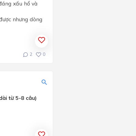
 đáng xấu hổ và
 được nhưng dòng
2
0
dài từ 5-8 câu)