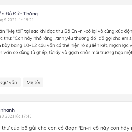
ễn Đỗ Đức Thắng
ng 9 2021 lúc 19:21
n “Mẹ tôi” tại sao khi đọc thư Bố En -ri -cô lại vô cùng xúc độn
c thư: “Con hãy nhớ rằng ...tình yêu thương đó” đã gợi cho em
nh bày bằng 10-12 câu văn có thể hiện rõ sự liên kết, mạch lạc v
ạn văn có dùng từ ghép, từ láy và gạch chân mỗi trường hợp một
Ngữ văn
Mẹ tôi
ynhanh
g 9 2021 lúc 17:43
 thư của bố gửi cho con có đoạn''En-ri cô này con hãy