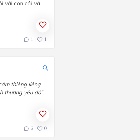
i với con cái và
1
1
cảm thiêng liêng
h thương yêu đó”.
3
0