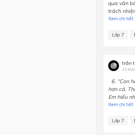
qua văn bả
trách nhiệ
Xem chi tiết
Lớp 7
trần 
21 thá
6. “Con hã
hơn cả. Th
Em hiểu nh
Xem chi tiết
Lớp 7