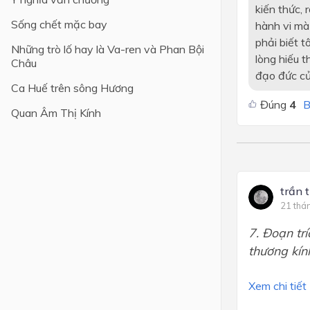
kiến thức,
Sống chết mặc bay
hành vi mà 
phải biết t
Những trò lố hay là Va-ren và Phan Bội
lòng hiếu t
Châu
đạo đức củ
Ca Huế trên sông Hương
Đúng
4
B
Quan Âm Thị Kính
trần 
21 thá
7. Đoạn trí
thương kín
Xem chi tiết