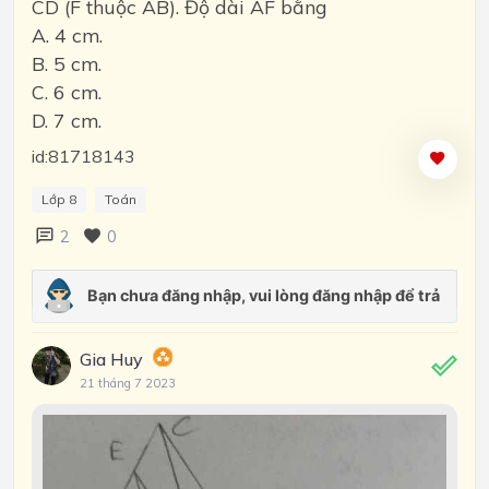
CD (F thuộc AB). Độ dài AF bằng
A. 4 cm.
B. 5 cm.
C. 6 cm.
D. 7 cm.
id:81718143
Lớp 8
Toán
2
0
Gia Huy
21 tháng 7 2023