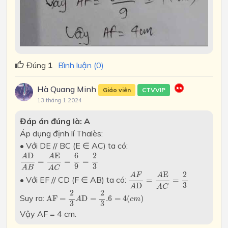
Đúng
1
Bình luận (0)
Hà Quang Minh
Giáo viên
CTVVIP
13 tháng 1 2024
Đáp án đúng là: A
Áp dụng định lí Thalès:
• Với DE // BC (E ∈ AC) ta có:
A
D
A
B
=
A
E
A
C
=
6
9
=
2
3
D
E
6
2
A
A
=
=
=
9
3
A
B
A
C
A
F
A
D
=
A
E
A
C
=
2
3
E
2
A
F
A
• Với EF // CD (F ∈ AB) ta có:
=
=
3
D
A
A
C
A
F
=
2
3
A
D
=
2
3
.6
=
4
(
c
m
)
2
2
Suy ra:
A
F
=
D
=
.6
=
4
(
)
A
c
m
3
3
Vậy AF = 4 cm.