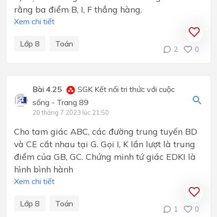
rằng ba điểm B, I, F thẳng hàng.
Xem chi tiết
Lớp 8
Toán
2
0
Bài 4.25
SGK Kết nối tri thức với cuộc
sống - Trang 89
20 tháng 7 2023 lúc 21:50
Cho tam giác ABC, các đường trung tuyến BD
và CE cắt nhau tại G. Gọi I, K lần lượt là trung
điểm của GB, GC. Chứng minh tứ giác EDKI là
hình bình hành
Xem chi tiết
Lớp 8
Toán
1
0