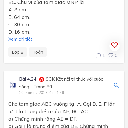
BC. Chu vi của tam giác MNP là
A. 8 cm.
B. 64 cm.
C. 30 cm.
D. 16 cm.
Xem chi tiết
Lớp 8
Toán
1
0
Bài 4.24
SGK Kết nối tri thức với cuộc
sống - Trang 89
20 tháng 7 2023 lúc 21:49
Cho tam giác ABC vuông tại A. Gọi D, E, F lần
lượt là trung điểm của AB, BC, AC.
a) Chứng minh rằng AE = DF.
b) Gọi I là trung điểm của DE. Chứng minh