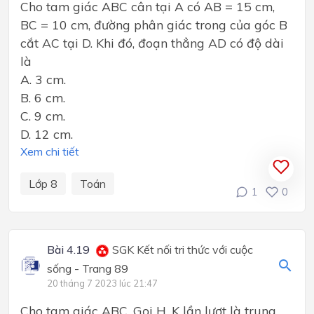
Cho tam giác ABC cân tại A có AB = 15 cm,
BC = 10 cm, đường phân giác trong của góc B
cắt AC tại D. Khi đó, đoạn thẳng AD có độ dài
là
A. 3 cm.
B. 6 cm.
C. 9 cm.
D. 12 cm.
Xem chi tiết
Lớp 8
Toán
1
0
Bài 4.19
SGK Kết nối tri thức với cuộc
sống - Trang 89
20 tháng 7 2023 lúc 21:47
Cho tam giác ABC. Gọi H, K lần lượt là trung