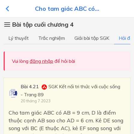
Cho tam giác ABC có...
Bài tập cuối chương 4
Lý thuyết
Trắc nghiệm
Giải bài tập SGK
Hỏi đá
Vui lòng
đăng nhập
để hỏi bài
Bài 4.21
SGK Kết nối tri thức với cuộc sống
- Trang 89
20 tháng 7 2023
Cho tam giác ABC có AB = 9 cm, D là điểm
thuộc cạnh AB sao cho AD = 6 cm. Kẻ DE song
song với BC (E thuộc AC), kẻ EF song song với