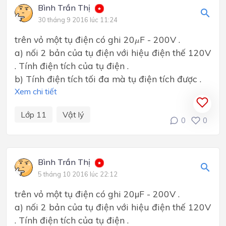
Bình Trần Thị
30 tháng 9 2016 lúc 11:24
trên vỏ một tụ điện có ghi 20
F - 200V .
μ
μ
a) nối 2 bản của tụ điện với hiệu điện thế 120V
. Tính điện tích của tụ điện .
b) Tính điện tích tối đa mà tụ điện tích được .
Xem chi tiết
Lớp 11
Vật lý
0
0
Bình Trần Thị
5 tháng 10 2016 lúc 22:12
trên vỏ một tụ điện có ghi 20
F - 200V .
μ
a) nối 2 bản của tụ điện với hiệu điện thế 120V
. Tính điện tích của tụ điện .