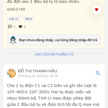
đa đặt vào 2 đầu bộ tụ là bao nhiêu
id:853748
Lớp 11
Vật lý
0
0
CÁC CÂU HỎI TƯƠNG TỰ
ĐỖ THỊ THANH HẬU
25 tháng 10 2020 lúc 16:39
Cho 2 tụ điện C1 và C2 trên vỏ ghi lần lượt là
10F-400V; 20F-300V. Hai tụ được mắc với
nhau thành bộ. Tính U max được phép đặt
giữa 2 đầu bộ tụ và điện tích tối đa Q max mà