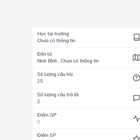
Lớp 4
Lớp 3
Lớp 2
Học tại trường
Chưa có thông tin
Lớp 1
Đến từ
Ninh Bình , Chưa có thông tin
Số lượng câu hỏi
25
Số lượng câu trả lời
2
Điểm GP
0
Điểm SP