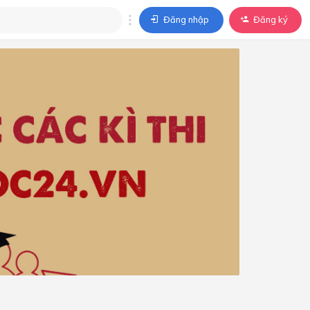
Đăng nhập
Đăng ký
trả lời
ả lời cho câu hỏi của
BÀI HỌC