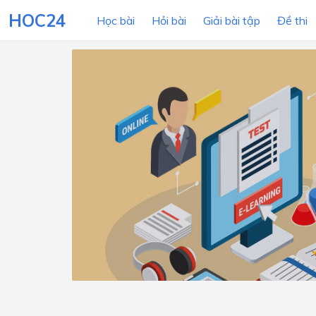
HOC24
Học bài
Hỏi bài
Giải bài tập
Đề thi
LỚP HỌC
MÔN
Lớp 12
Lớp 11
Lớp 10
Lớp 9
Lớp 8
Lớp 7
Lớp 6
Lớp 5