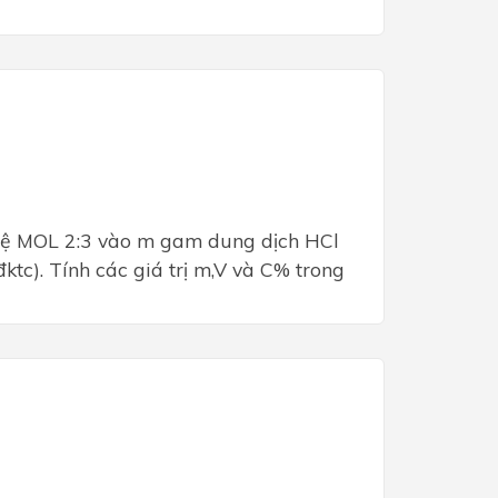
 lệ MOL 2:3 vào m gam dung dịch HCl
đktc). Tính các giá trị m,V và C% trong