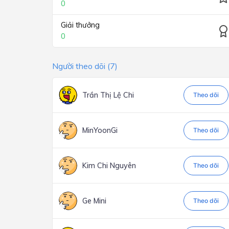
0
Giải thưởng
0
Người theo dõi (7)
Trần Thị Lệ Chi
Theo dõi
MinYoonGi
Theo dõi
Kim Chi Nguyên
Theo dõi
Ge Mini
Theo dõi