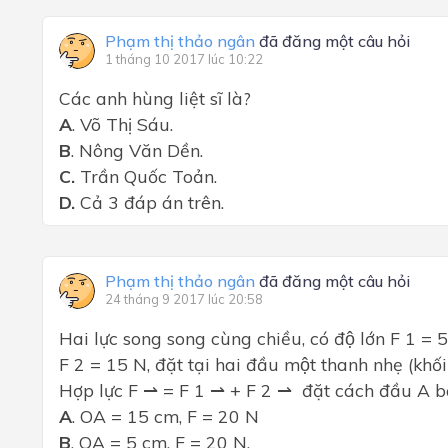
Phạm thị thảo ngân
đã đăng một câu hỏi
1 tháng 10 2017 lúc 10:22
Các anh hùng liệt sĩ là?
A
. Võ Thị Sáu.
B
. Nông Văn Dền.
C.
Trần Quốc Toản.
D.
Cả 3 đáp án trên.
Phạm thị thảo ngân
đã đăng một câu hỏi
24 tháng 9 2017 lúc 20:58
Hai lực song song cùng chiều, có độ lớn
F 1
= 5
F 2
= 15 N, đặt tại hai đầu một thanh nhẹ (khô
Hợp lực F ⇀ = F 1 ⇀ + F 2 ⇀
đặt cách đầu A b
A
. OA = 15 cm, F = 20 N
B
. OA = 5 cm, F = 20 N.