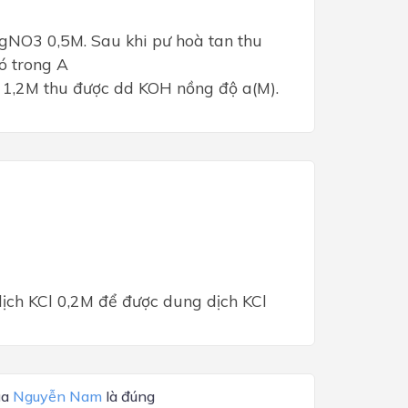
gNO3 0,5M. Sau khi pư hoà tan thu
ó trong A
H 1,2M thu được dd KOH nồng độ a(M).
dịch KCl 0,2M để được dung dịch KCl
ủa
Nguyễn Nam
là đúng