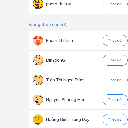
phạm thị huế
Theo dõi
Đang theo dõi (33)
Pham Thi Linh
Theo dõi
MinYoonGi
Theo dõi
Trần Thị Ngọc Trâm
Theo dõi
Nguyễn Phương Mai
Theo dõi
Hoàng Đình Trọng Duy
Theo dõi