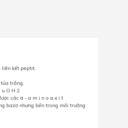
liên kết peptit.
 tủa trắng.
C u O H 2
ợc các α - a m i n o a x i t
ờng bazơ nhưng bền trong môi trường