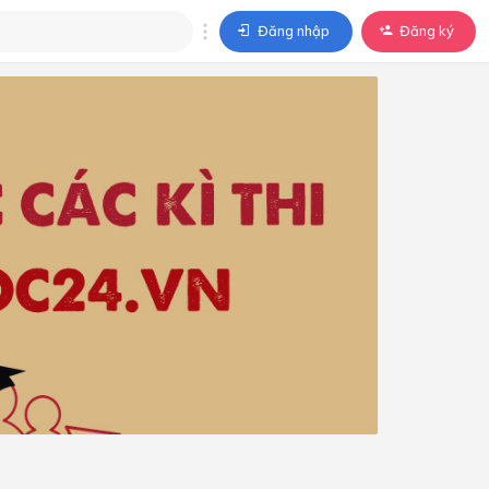
Đăng nhập
Đăng ký
trả lời
ả lời cho câu hỏi của
BÀI HỌC