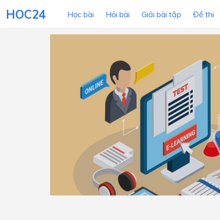
HOC24
Học bài
Hỏi bài
Giải bài tập
Đề thi
LỚP HỌC
MÔN
Lớp 12
Lớp 11
Lớp 10
Lớp 9
Lớp 8
Lớp 7
Lớp 6
Lớp 5