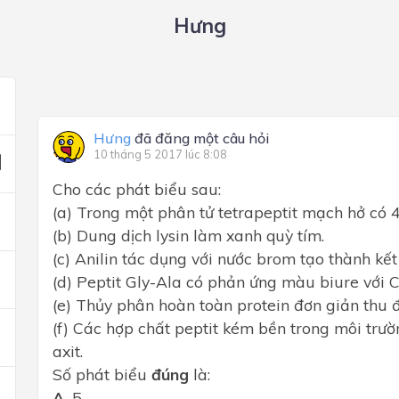
Hưng
Hưng
đã đăng một câu hỏi
10 tháng 5 2017 lúc 8:08
Cho các phát biểu sau:
(a) Trong một phân tử tetrapeptit mạch hở có 4 
(b) Dung dịch lysin làm xanh quỳ tím.
(c) Anilin tác dụng với nước brom tạo thành kết
(d) Peptit Gly-Ala có phản ứng màu biure với 
(e) Thủy phân hoàn toàn protein đơn giản thu đư
(f) Các hợp chất peptit kém bền trong môi trư
axit.
Số phát biểu
đúng
là:
A.
5