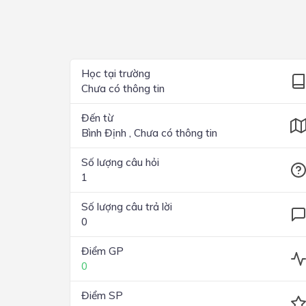
Lớp 4
Lớp 3
Lớp 2
Học tại trường
Chưa có thông tin
Lớp 1
Đến từ
Bình Định , Chưa có thông tin
Số lượng câu hỏi
1
Số lượng câu trả lời
0
Điểm GP
0
Điểm SP