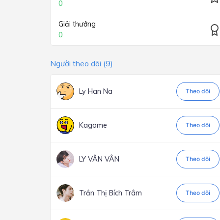
0
Giải thưởng
0
Người theo dõi (9)
Ly Han Na
Theo dõi
Kagome
Theo dõi
LY VÂN VÂN
Theo dõi
Trần Thị Bích Trâm
Theo dõi