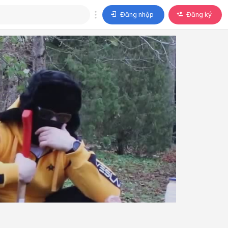
Đăng nhập
Đăng ký
trả lời
ả lời cho câu hỏi của
BÀI HỌC