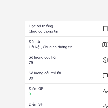
Lớp 4
Lớp 3
Lớp 2
Học tại trường
Chưa có thông tin
Lớp 1
Đến từ
Hà Nội , Chưa có thông tin
Số lượng câu hỏi
79
Số lượng câu trả lời
30
Điểm GP
0
Điểm SP