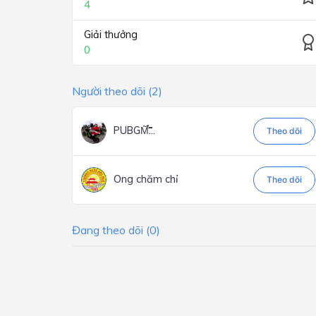
4
Giải thưởng
0
Người theo dõi (2)
PUBGM̃̃̃̃̃̃̃̃̉̃̉̃̃̃́̃̃̃́...
Theo dõi
Ong chăm chỉ
Theo dõi
Đang theo dõi (0)