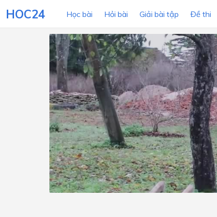
HOC24
Học bài
Hỏi bài
Giải bài tập
Đề thi
LỚP HỌC
MÔN
Lớp 12
Lớp 11
Lớp 10
Lớp 9
Lớp 8
Lớp 7
Lớp 6
Lớp 5