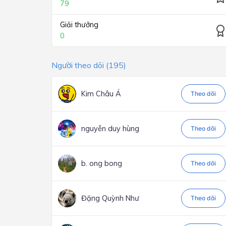
79
Giải thưởng
0
Người theo dõi (195)
Kim Châu Á
Theo dõi
nguyễn duy hùng
Theo dõi
b. ong bong
Theo dõi
Đặng Quỳnh Như
Theo dõi