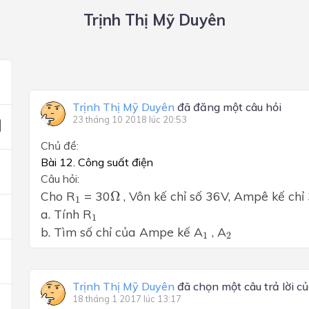
Trịnh Thị Mỹ Duyên
Trịnh Thị Mỹ Duyên
đã đăng một câu hỏi
23 tháng 10 2018 lúc 20:53
Chủ đề:
Bài 12. Công suất điện
Câu hỏi:
Ω
1
Cho R
= 30
Ω
, Vôn kế chỉ số 36V, Ampê kế chỉ
1
1
a. Tính R
1
1
2
b. Tìm số chỉ của Ampe kế A
, A
1
2
Trịnh Thị Mỹ Duyên
đã chọn một câu trả lời c
18 tháng 1 2017 lúc 13:17