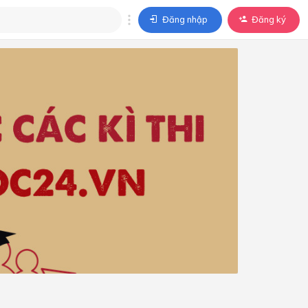
Đăng nhập
Đăng ký
trả lời
ả lời cho câu hỏi của
BÀI HỌC