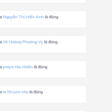
ủa
Nguyễn Thị Hiền Anh
là đúng
ủa
Võ Hoàng Phương Vy
là đúng
ủa
phạm thu nhiên
là đúng
ủa
le thi yen nhu
là đúng