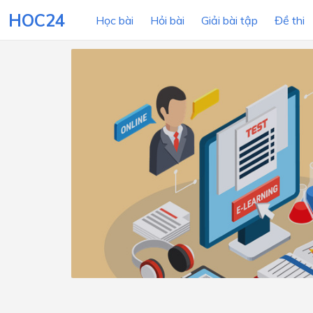
HOC24
Học bài
Hỏi bài
Giải bài tập
Đề thi
LỚP HỌC
MÔN
Lớp 12
Lớp 11
Lớp 10
Lớp 9
Lớp 8
Lớp 7
Lớp 6
Lớp 5