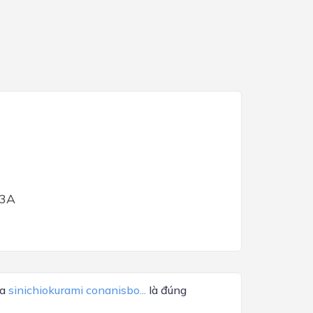
 3A
ủa
sinichiokurami conanisbo...
là đúng