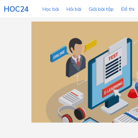
HOC24
Học bài
Hỏi bài
Giải bài tập
Đề thi
LỚP HỌC
MÔN
Lớp 12
Lớp 11
Lớp 10
Lớp 9
Lớp 8
Lớp 7
Lớp 6
Lớp 5