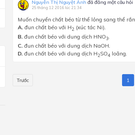
Nguyễn Thị Nguyệt Ánh
đã đăng một câu hỏi
25 tháng 12 2016 lúc 21:34
Muốn chuyển chất béo từ thể lỏng sang thể rắn,
A.
đun chất béo với H
(xúc tác Ni).
2
B.
đun chất béo với dung dịch HNO
.
3
C.
đun chất béo với dung dịch NaOH.
D.
đun chất béo với dung dịch H
SO
loãng.
2
4
Trước
1