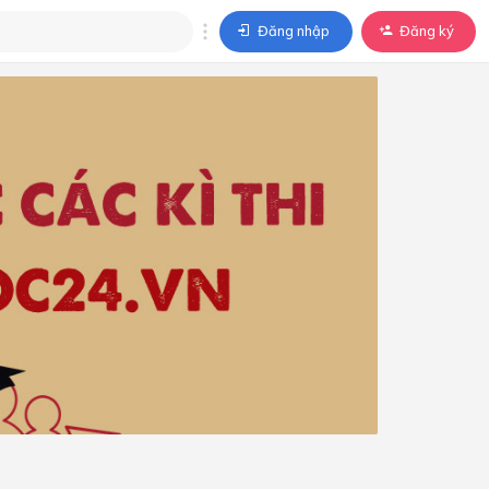
Đăng nhập
Đăng ký
trả lời
ả lời cho câu hỏi của
BÀI HỌC