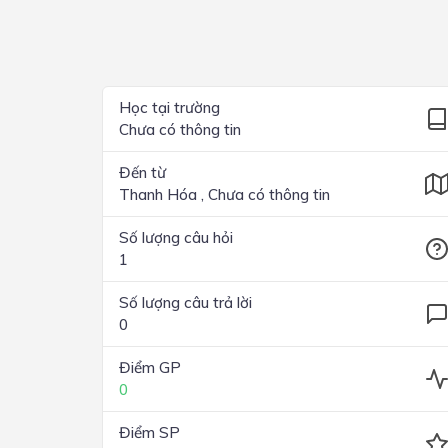
Lớp 4
Lớp 3
Lớp 2
Học tại trường
Chưa có thông tin
Lớp 1
Đến từ
Thanh Hóa , Chưa có thông tin
Số lượng câu hỏi
1
Số lượng câu trả lời
0
Điểm GP
0
Điểm SP