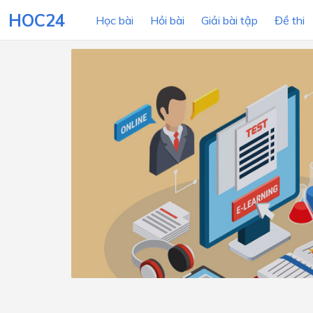
HOC24
Học bài
Hỏi bài
Giải bài tập
Đề thi
LỚP HỌC
MÔN
Lớp 12
Lớp 11
Lớp 10
Lớp 9
Lớp 8
Lớp 7
Lớp 6
Lớp 5