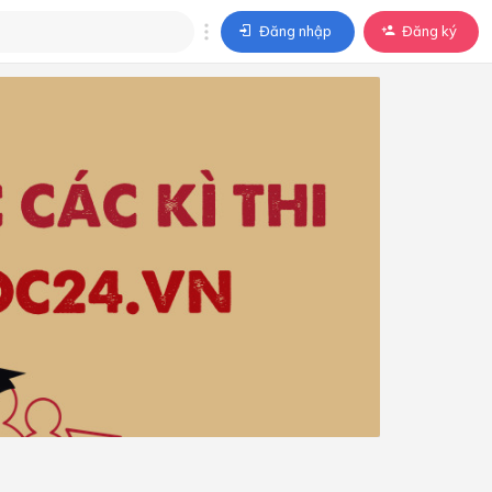
Đăng nhập
Đăng ký
trả lời
ả lời cho câu hỏi của
BÀI HỌC