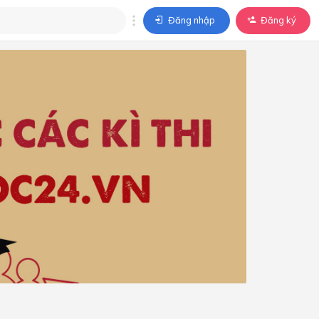
Đăng nhập
Đăng ký
trả lời
ả lời cho câu hỏi của
BÀI HỌC