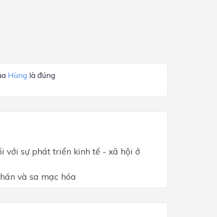
của
Hùng
là đúng
ới sự phát triển kinh tế - xã hội ở
 hán và sa mạc hóa