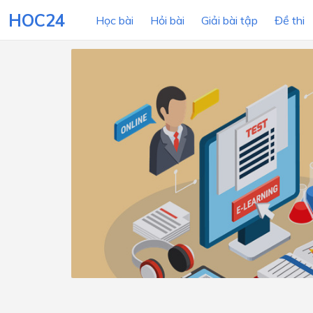
HOC24
Học bài
Hỏi bài
Giải bài tập
Đề thi
LỚP HỌC
MÔN
Lớp 12
Lớp 11
Lớp 10
Lớp 9
Lớp 8
Lớp 7
Lớp 6
Lớp 5