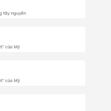
g tây nguyên
ệt” của Mỹ
ệt” của Mỹ