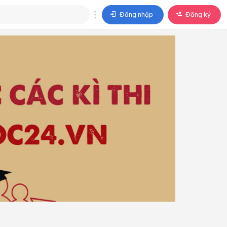
Đăng nhập
Đăng ký
trả lời
ả lời cho câu hỏi của
BÀI HỌC