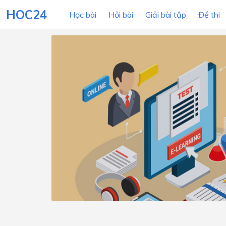
HOC24
Học bài
Hỏi bài
Giải bài tập
Đề thi
LỚP HỌC
MÔN
Lớp 12
Lớp 11
Lớp 10
Lớp 9
Lớp 8
Lớp 7
Lớp 6
Lớp 5