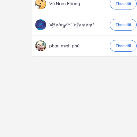
Vũ Nam Phong
Theo dõi
๖ۣۜĦøȁŋℊᶦᵈᵒᶫ⁀๖ۣۜℤɇɍⱥøɍⱥ²...
Theo dõi
phan minh phú
Theo dõi