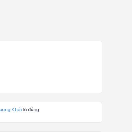
uang Khải
là đúng