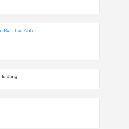
n Bùi Thục Anh
?
là đúng