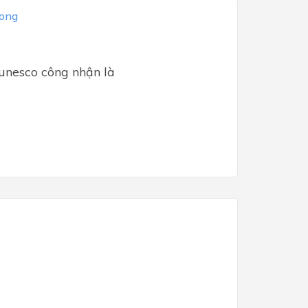
rong
 unesco công nhận là