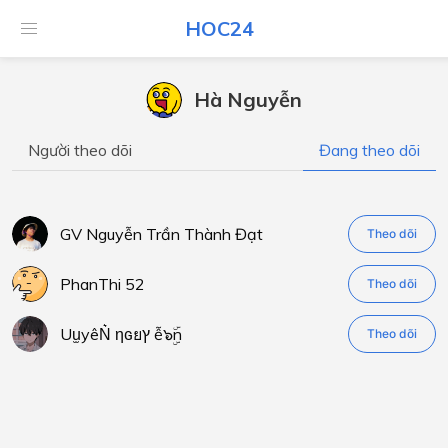
HOC24
Hà Nguyễn
Người theo dõi
Đang theo dõi
GV Nguyễn Trần Thành Đạt
Theo dõi
PhanThi 52
Theo dõi
Uu̫yêN͛ ηɢยץ ễ๖ۣۜn
Theo dõi