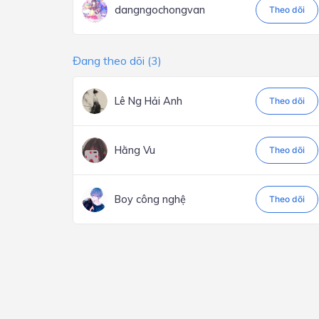
dangngochongvan
Theo dõi
Đang theo dõi (3)
Lê Ng Hải Anh
Theo dõi
Hằng Vu
Theo dõi
Boy công nghệ
Theo dõi