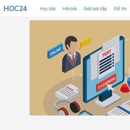
HOC24
Học bài
Hỏi bài
Giải bài tập
Đề thi
LỚP HỌC
MÔN
Lớp 12
Lớp 11
Lớp 10
Lớp 9
Lớp 8
Lớp 7
Lớp 6
Lớp 5