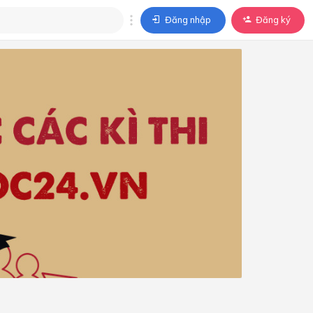
Đăng nhập
Đăng ký
trả lời
ả lời cho câu hỏi của
BÀI HỌC