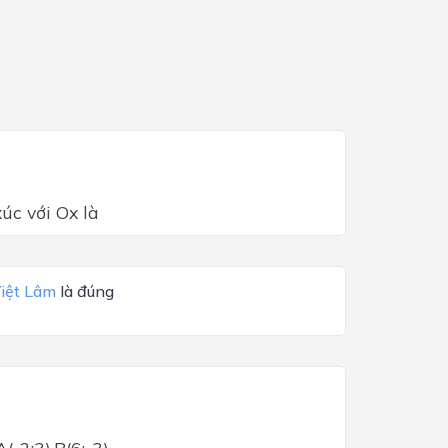
xúc với Ox là
iệt Lâm
là đúng