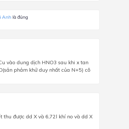
i Anh
là đúng
u vào dung dịch HNO3 sau khi x tan
í NO(sản phảm khử duy nhất của N+5) cô
t thu được dd X và 6,72l khí no và dd X