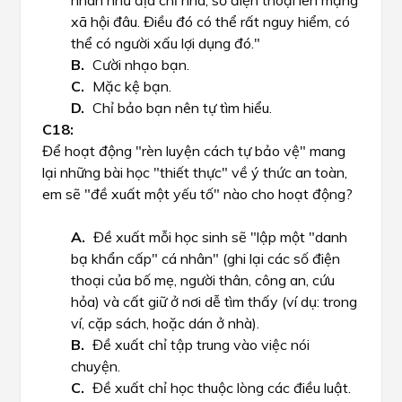
nhân như địa chỉ nhà, số điện thoại lên mạng
xã hội đâu. Điều đó có thể rất nguy hiểm, có
thể có người xấu lợi dụng đó."
Cười nhạo bạn.
Mặc kệ bạn.
Chỉ bảo bạn nên tự tìm hiểu.
Để hoạt động "rèn luyện cách tự bảo vệ" mang
lại những bài học "thiết thực" về ý thức an toàn,
em sẽ "đề xuất một yếu tố" nào cho hoạt động?
Đề xuất mỗi học sinh sẽ "lập một "danh
bạ khẩn cấp" cá nhân" (ghi lại các số điện
thoại của bố mẹ, người thân, công an, cứu
hỏa) và cất giữ ở nơi dễ tìm thấy (ví dụ: trong
ví, cặp sách, hoặc dán ở nhà).
Đề xuất chỉ tập trung vào việc nói
chuyện.
Đề xuất chỉ học thuộc lòng các điều luật.