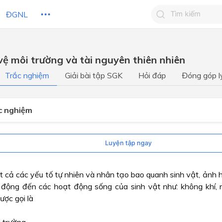
ĐGNL
Tìm kiếm câu 
vệ môi trường và tài nguyên thiên nhiên
Tìm kiếm câu tr
 HỌC
CHỦ ĐỀ / CHƯƠNG
bạn
Trắc nghiệm
Giải bài tập SGK
Hỏi đáp
Đóng góp l
ắc nghiệm
Luyện tập ngay
 cả các yếu tố tự nhiên và nhân tạo bao quanh sinh vật, ảnh hư
 động đến các hoạt động sống của sinh vật như: không khí, n
được gọi là