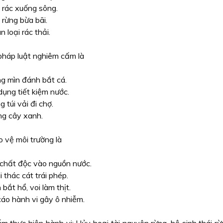
 rác xuống sông.
 rừng bừa bãi.
n loại rác thải.
pháp luật nghiêm cấm là
g mìn đánh bắt cá.
dụng tiết kiệm nước.
g túi vải đi chợ.
ng cây xanh.
 vệ môi trường là
chất độc vào nguồn nước.
i thác cát trái phép.
 bắt hổ, voi làm thịt.
cáo hành vi gây ô nhiễm.