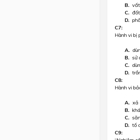
vất
đốt
phâ
Hành vi bị 
dùn
sử 
dùn
trồ
Hành vi bảo
xả 
khá
săn
tố 