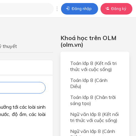
Đăng nhập
Đăng ký
trả lời
Khoá học trên OLM
ả lời cho câu hỏi của
(olm.vn)
BÀI HỌC
ý thuyết
Toán lớp 8 (Kết nối tri
thức với cuộc sống)
Toán lớp 8 (Cánh
Diều)
Toán lớp 8 (Chân trời
sáng tạo)
ởng tới các loài sinh
ước, độ ẩm, các loài
Ngữ văn lớp 8 (Kết nối
tri thức với cuộc sống)
Ngữ văn lớp 8 (Cánh