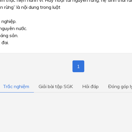
 thực hiện hành vi: Hủy hoại tài nguyên rừng, hệ sinh thái rừ
ển rừng” là nội dung trong luật
 nghiệp.
 nguyên nước.
áng sản.
 đai.
1
Trắc nghiệm
Giải bài tập SGK
Hỏi đáp
Đóng góp l