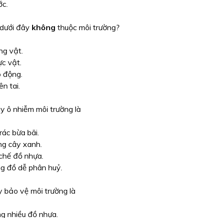
c.
 dưới đây
không
thuộc môi trường?
g vật.
c vật.
 động.
ên tai.
y ô nhiễm môi trường là
rác bừa bãi.
ng cây xanh.
 chế đồ nhựa.
g đồ dễ phân huỷ.
y bảo vệ môi trường là
g nhiều đồ nhựa.