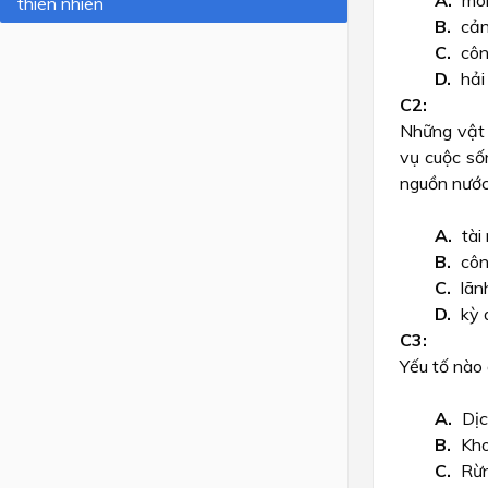
môi
thiên nhiên
cản
Lớp 4
côn
Lớp 3
hải
Lớp 2
Những vật 
Lớp 1
vụ cuộc số
nguồn nước,
tài
côn
lãn
kỳ 
Yếu tố nào
Dịc
Kho
Rừn