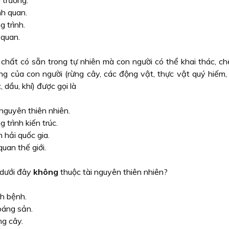
 trường.
h quan.
g trình.
 quan.
chất có sẵn trong tự nhiên mà con người có thể khai thác, ch
ng của con người (rừng cây, các động vật, thực vật quý hiếm,
 dầu, khí) được gọi là
 nguyên thiên nhiên.
g trình kiến trúc.
h hải quốc gia.
quan thế giới.
 dưới đây
không
thuộc tài nguyên thiên nhiên?
h bệnh.
áng sản.
g cây.