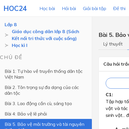
HOC24
Học bài
Hỏi bài
Giải bài tập
Đề thi
Lớp 8
Giáo dục công dân lớp 8 (Sách
Bài 5. Bảo 
Kết nối tri thức với cuộc sống)
LỚP HỌC
MÔN
Lý thuyết
Học kì I
Lớp 12
CHỦ ĐỀ
Câu hỏi tr
Lớp 11
Bài 1: Tự hào về truyền thống dân tộc
Việt Nam
Lớp 10
Bài 2. Tôn trọng sự đa dạng của các
Lớp 9
dân tộc
Lớp 8
Tập hợp tất
Bài 3. Lao động cần cù, sáng tạo
Lớp 7
vật và tác
Bài 4: Bảo vệ lẽ phải
sinh vật... 
Lớp 6
Bài 5. Bảo vệ môi trường và tài nguyên
Lớp 5