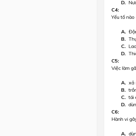
Nướ
Yếu tố nào
Độn
Thự
Lao
Thi
Việc làm gâ
xả 
trồ
tái
dùn
Hành vi gâ
dùn