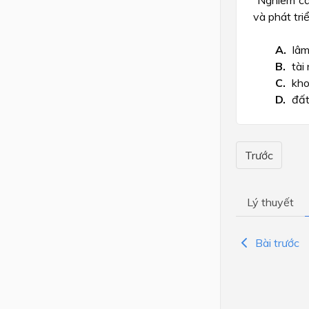
“Nghiêm cấm
và phát tri
lâm
tài
kho
đất
Trước
Lý thuyết
Bài trước