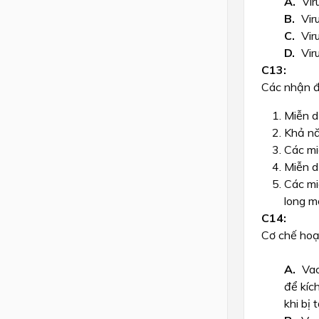
Vir
Vir
Vir
Viru
Các nhận đ
Miễn d
Khả nă
Các mi
Miễn d
Các mi
long mó
Cơ chế hoạt
Vac
để kíc
khi bị