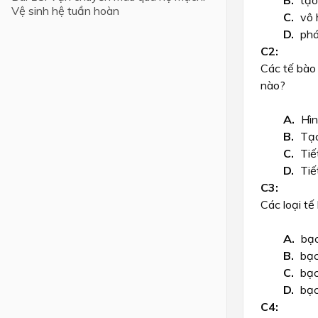
tạo
Vệ sinh hệ tuần hoàn
vô 
Lớp 4
phá
Lớp 3
Các tế bào 
Lớp 2
nào?
Lớp 1
Hìn
Tạo
Tiế
Tiế
Các loại tế
bạc
bạc
bạc
bạc