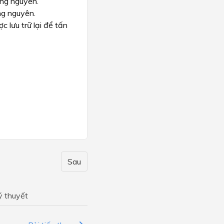
áng nguyên.
ng nguyên.
 lưu trữ lại để tấn
Sau
ý thuyết