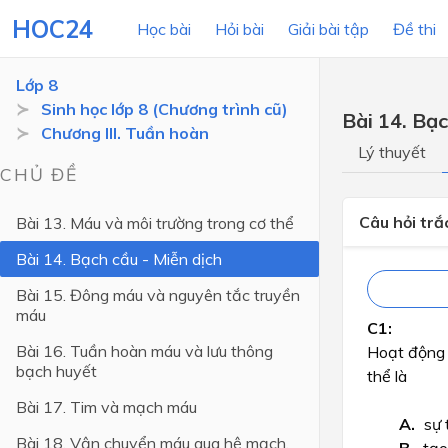
HOC24
Học bài
Hỏi bài
Giải bài tập
Đề thi
Lớp 8
Sinh học lớp 8 (Chương trình cũ)
Bài 14. Bạc
Chương III. Tuần hoàn
LỚP HỌC
MÔN
Lý thuyết
CHỦ ĐỀ
Lớp 12
Câu hỏi tr
Bài 13. Máu và môi trường trong cơ thể
Lớp 11
Bài 14. Bạch cầu - Miễn dịch
Lớp 10
Bài 15. Đông máu và nguyên tắc truyền
Lớp 9
máu
Lớp 8
Bài 16. Tuần hoàn máu và lưu thông
Hoạt động 
bạch huyết
Lớp 7
thể là
Bài 17. Tim và mạch máu
Lớp 6
sự 
Bài 18. Vận chuyển máu qua hệ mạch.
Lớp 5