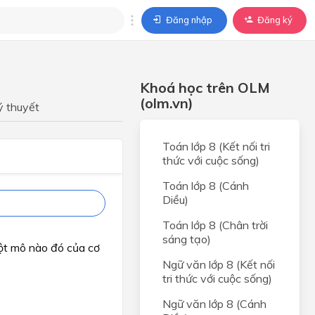
Đăng nhập
Đăng ký
trả lời
Khoá học trên OLM
ả lời cho câu hỏi của
(olm.vn)
BÀI HỌC
ý thuyết
Toán lớp 8 (Kết nối tri
thức với cuộc sống)
Toán lớp 8 (Cánh
Diều)
Toán lớp 8 (Chân trời
sáng tạo)
ột mô nào đó của cơ
Ngữ văn lớp 8 (Kết nối
tri thức với cuộc sống)
Ngữ văn lớp 8 (Cánh