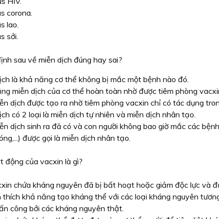
us HIV.
us corona.
us lao.
s sởi.
ịnh sau về miễn dịch đúng hay sai?
ịch là khả năng cơ thể không bị mắc một bệnh nào đó.
ng miễn dịch của cơ thể hoàn toàn nhờ được tiêm phòng vacxi
ễn dịch được tạo ra nhờ tiêm phòng vacxin chỉ có tác dụng tron
ịch có 2 loại là miễn dịch tự nhiên và miễn dịch nhân tạo.
ễn dịch sinh ra đã có và con người không bao giờ mắc các bệnh 
ng,...) được gọi là miễn dịch nhân tạo.
 động của vacxin là gì?
xin chứa kháng nguyên đã bị bất hoạt hoặc giảm độc lực và đ
h thích khả năng tạo kháng thể với các loại kháng nguyên tươn
 tấn công bởi các kháng nguyên thật.