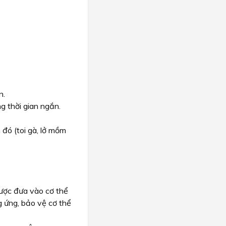
n.
g thời gian ngắn.
đó (toi gà, lở mồm
ược đưa vào cơ thể
g ứng, bảo vệ cơ thể