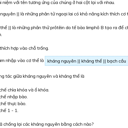
i niệm với tên tương ứng của chúng ở hai cột lại với nhau.
nguyên || là những phân tử ngoại lai có khả năng kích thích cơ 
thể || là những phân thử prôtêin do tế bào limphô B tạo ra để 
.
thích hợp vào chỗ trống.
âm nhập vào cơ thể là
kháng nguyên || kháng thể || bạch cầu
ng tác giữa kháng nguyên và kháng thể là
chế chìa khóa và ổ khóa.
chế nhập bào.
chế thực bào.
chế 1 - 1.
ã chống lại các kháng nguyên bằng cách nào?