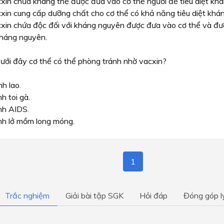
xin chứa kháng thể được đưa vào cơ thể người để tiêu diệt kh
xin cung cấp dưỡng chất cho cơ thể có khả năng tiêu diệt khá
xin chứa độc đối với kháng nguyên được đưa vào cơ thể và được
háng nguyên.
ưới đây cơ thể có thể phòng tránh nhờ vacxin?
h lao.
h toi gà.
h AIDS.
h lở mồm long móng.
1
Trắc nghiệm
Giải bài tập SGK
Hỏi đáp
Đóng góp l