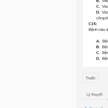
Vac
Vac
Vac
công k
Bệnh nào d
Bện
Bện
Bện
Bện
Trước
Lý thuyết