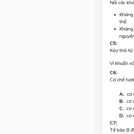
Nối các khá
Kháng 
thể.
Kháng 
nguyên
Kéo thả từ 
Vi khuẩn x
Cơ chế tươ
cơ 
cơ 
cơ 
cơ 
Tế bào B đ