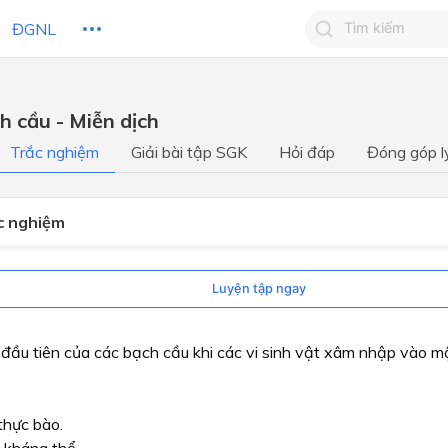
ĐGNL
Tìm kiếm câu 
h cầu - Miễn dịch
Tìm kiếm câu tr
 HỌC
CHỦ ĐỀ / CHƯƠNG
bạn
Trắc nghiệm
Giải bài tập SGK
Hỏi đáp
Đóng góp l
ắc nghiệm
Luyện tập ngay
đầu tiên của các bạch cầu khi các vi sinh vật xâm nhập vào m
thực bào.