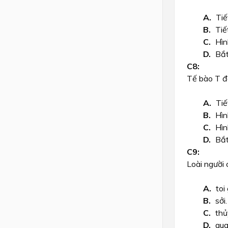
Tiế
Tiế
Hìn
Bắt
Tế bào T đ
Tiế
Hìn
Hìn
Bắt
Loài người
toi
sởi.
thủ
quai