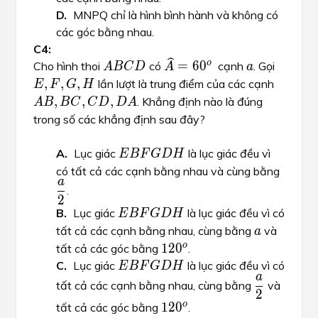
MNPQ chỉ là hình bình hành và không có
các góc bằng nhau.
ABCD
\widehat{A}=60^o
a
E, F, G
a
,
,
ˆ
o
=
6
0
A
B
C
D
E
F
G
Cho hình thoi
có
cạnh
. Gọi
o
=
6
0
A
B
C
D
A
a
A
AB, BC
,
,
,
,
A
B
B
lần lượt là trung điểm của các cạnh
E
F
G
H
,
,
,
. Khẳng định nào là đúng
A
B
B
C
C
D
D
A
trong số các khẳng định sau đây?
EBFGDH
E
B
F
G
D
H
Lục giác
là lục giác đều vì
E
B
F
G
D
H
\dfra
a
có tất cả các cạnh bằng nhau và cùng bằng
a
2
.
2
EBFGDH
E
B
F
G
D
H
Lục giác
là lục giác đều vì có
E
B
F
G
D
H
a
a
tất cả các cạnh bằng nhau, cùng bằng
và
a
120^o
o
12
0
o
1
2
0
tất cả các góc bằng
.
EBFGDH
E
B
F
G
D
H
Lục giác
là lục giác đều vì có
E
B
F
G
D
H
\dfrac{a}
a
a
tất cả các cạnh bằng nhau, cùng bằng
và
2
2
120^o
o
12
0
o
1
2
0
tất cả các góc bằng
.
EBFGDH