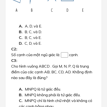
A, D, và E.
B, C, và D.
B, C, và E.
C, D, và E.
Số cạnh của một ngũ giác là:
cạnh.
Cho hình vuông ABCD . Gọi M, N, P, Q là trung
điểm của các cạnh AB, BC, CD, AD. Khẳng định
nào sau đây là đúng?
MNPQ là tứ giác đều.
MNPQ không phải là tứ giác đều.
MNPQ chỉ là hình chữ nhật và không có
các cạnh bằng nhau.