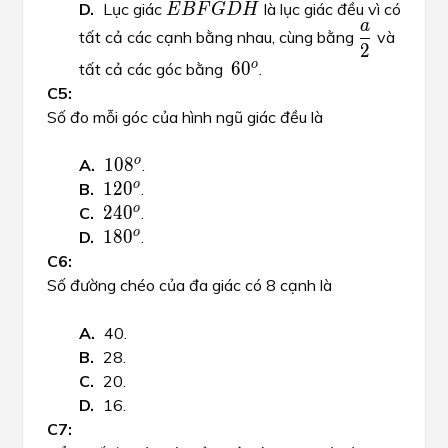
E
B
F
G
D
H
Lục giác
là lục giác đều vì có
E
B
F
G
D
H
\dfrac{a}
a
a
tất cả các cạnh bằng nhau, cùng bằng
và
2
2
60^o
o
6
0
o
6
0
tất cả các góc bằng
.​
Số đo mỗi góc của hình ngũ giác đều là
108^o
o
10
8
o
1
0
8
.
120^o
o
12
0
o
1
2
0
.
240^o
o
24
0
o
2
4
0
.
180^o
o
18
0
o
1
8
0
.
Số đường chéo của đa giác có 8 cạnh là
40.
28.
20.
16.
n
1440^0
n
0