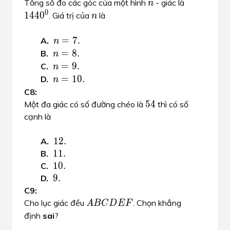
144
0
Tổng số đo các góc của một hình
- giác là
n
n
n
0
1
4
4
0
. Giá trị của
là
n
n=7.
=
7.
n
=
7
.
n
n=8.
=
8.
n
=
8
.
n
n=9.
=
9.
n
=
9
.
n
n=10.
=
10.
n
=
1
0
.
n
54
54
5
4
Một đa giác có số đường chéo là
thì có số
cạnh là
12.
12.
1
2
.
11.
11.
1
1
.
10.
10.
1
0
.
9.
9.
9
.
ABCDEF
A
B
C
D
E
F
Cho lục giác đều
. Chọn khẳng
A
B
C
D
E
F
định
sai
?