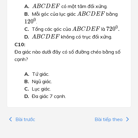
ABCDEF
A
B
C
D
E
F
có một tâm đối xứng.
A
B
C
D
E
F
ABCDEF
120^0
0
12
0
A
B
C
D
E
F
Mỗi góc của lục giác
bằng
A
B
C
D
E
F
0
1
2
0
.
ABCDEF
720^0.
0
0
72
0
.
7
2
0
.
A
B
C
D
E
F
Tổng các góc của
là
A
B
C
D
E
F
ABCDEF
A
B
C
D
E
F
không có trục đối xứng.
A
B
C
D
E
F
Đa giác nào dưới đây có số đường chéo bằng số
cạnh?
Tứ giác.
Ngũ giác.
Lục giác.
Đa giác 7 cạnh.
Bài trước
Bài tiếp theo