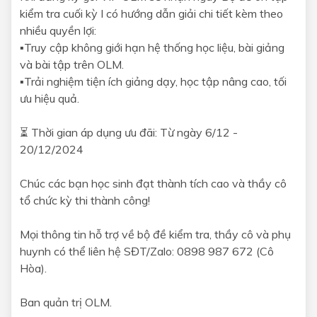
kiểm tra cuối kỳ I có hướng dẫn giải chi tiết kèm theo
nhiều quyền lợi:
▪️Truy cập không giới hạn hệ thống học liệu, bài giảng
và bài tập trên OLM.
▪️Trải nghiệm tiện ích giảng dạy, học tập nâng cao, tối
ưu hiệu quả.
⏳ Thời gian áp dụng ưu đãi: Từ ngày 6/12 -
20/12/2024
Chúc các bạn học sinh đạt thành tích cao và thầy cô
tổ chức kỳ thi thành công!
Mọi thông tin hỗ trợ về bộ đề kiểm tra, thầy cô và phụ
huynh có thể liên hệ SĐT/Zalo: 0898 987 672 (Cô
Hòa).
Ban quản trị OLM.