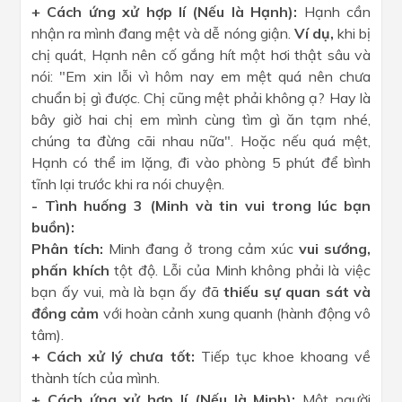
+ Cách ứng xử hợp lí (Nếu là Hạnh):
Hạnh cần
nhận ra mình đang mệt và dễ nóng giận.
Ví dụ,
khi bị
chị quát, Hạnh nên cố gắng hít một hơi thật sâu và
nói: "Em xin lỗi vì hôm nay em mệt quá nên chưa
chuẩn bị gì được. Chị cũng mệt phải không ạ? Hay là
bây giờ hai chị em mình cùng tìm gì ăn tạm nhé,
chúng ta đừng cãi nhau nữa". Hoặc nếu quá mệt,
Hạnh có thể im lặng, đi vào phòng 5 phút để bình
tĩnh lại trước khi ra nói chuyện.
- Tình huống 3 (Minh và tin vui trong lúc bạn
buồn):
Phân tích:
Minh đang ở trong cảm xúc
vui sướng,
phấn khích
tột độ. Lỗi của Minh không phải là việc
bạn ấy vui, mà là bạn ấy đã
thiếu sự quan sát và
đồng cảm
với hoàn cảnh xung quanh (hành động vô
tâm).
+ Cách xử lý chưa tốt:
Tiếp tục khoe khoang về
thành tích của mình.
+ Cách ứng xử hợp lí (Nếu là Minh):
Một người