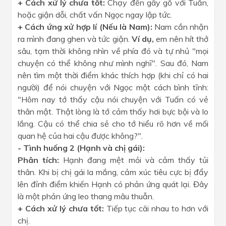
+ Cách xử lý chưa tốt:
Chạy đến gây gổ với Tuấn,
hoặc giận dỗi, chất vấn Ngọc ngay lập tức.
+ Cách ứng xử hợp lí (Nếu là Nam):
Nam cần nhận
ra mình đang ghen và tức giận.
Ví dụ,
em nên hít thở
sâu, tạm thời không nhìn về phía đó và tự nhủ "mọi
chuyện có thể không như mình nghĩ". Sau đó, Nam
nên tìm một thời điểm khác thích hợp (khi chỉ có hai
người) để nói chuyện với Ngọc một cách bình tĩnh:
"Hôm nay tớ thấy cậu nói chuyện với Tuấn có vẻ
thân mật. Thật lòng là tớ cảm thấy hơi bực bội và lo
lắng. Cậu có thể chia sẻ cho tớ hiểu rõ hơn về mối
quan hệ của hai cậu được không?".
- Tình huống 2 (Hạnh và chị gái):
Phân tích:
Hạnh đang mệt mỏi và cảm thấy tủi
thân. Khi bị chị gái la mắng, cảm xúc tiêu cực bị đẩy
lên đỉnh điểm khiến Hạnh có phản ứng quát lại. Đây
là một phản ứng leo thang mâu thuẫn.
+ Cách xử lý chưa tốt:
Tiếp tục cãi nhau to hơn với
chị.