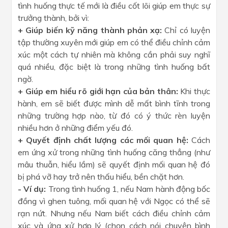
tình huống thực tế mới là điều cốt lõi giúp em thực sự
trưởng thành, bởi vì:
+ Giúp biến kỹ năng thành phản xạ:
Chỉ có luyện
tập thường xuyên mới giúp em có thể điều chỉnh cảm
xúc một cách tự nhiên mà không cần phải suy nghĩ
quá nhiều, đặc biệt là trong những tình huống bất
ngờ.
+ Giúp em hiểu rõ giới hạn của bản thân:
Khi thực
hành, em sẽ biết được mình dễ mất bình tĩnh trong
những trường hợp nào, từ đó có ý thức rèn luyện
nhiều hơn ở những điểm yếu đó.
+ Quyết định chất lượng các mối quan hệ:
Cách
em ứng xử trong những tình huống căng thẳng (như
mâu thuẫn, hiểu lầm) sẽ quyết định mối quan hệ đó
bị phá vỡ hay trở nên thấu hiểu, bền chặt hơn.
- Ví dụ:
Trong tình huống 1, nếu Nam hành động bốc
đồng vì ghen tuông, mối quan hệ với Ngọc có thể sẽ
rạn nứt. Nhưng nếu Nam biết cách điều chỉnh cảm
xúc và ứng xử hợp lý (chọn cách nói chuyện bình