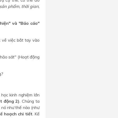
sản phẩm, thời gian,
 hiện" và "Báo cáo"
c về việc bắt tay vào
Khảo sát" (Hoạt động
g?
 học kinh nghiệm lớn
t động 2)
. Chúng ta
a nó như thế nào (như
ế hoạch chi tiết
. Kế