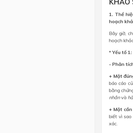
KHẢO 
1. Thể hi
hoạch khả
Bây giờ, c
hoạch khảo
* Yếu tố 1
- Phân tíc
+ Mặt đún
báo cáo củ
bằng chứng 
nhân
và
hà
+ Mặt cần
biết vì sa
xác.