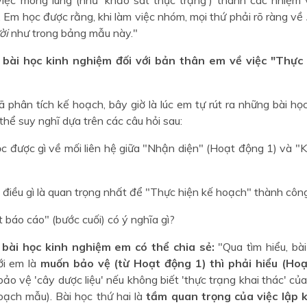
 Em học được rằng, khi làm việc nhóm, mọi thứ phải rõ ràng về
ời
như trong bảng mẫu này."
ẻ bài học kinh nghiệm đối với bản thân em về việc "Thực
ã phân tích kế hoạch, bây giờ là lúc em tự rút ra những bài họ
thể suy nghĩ dựa trên các câu hỏi sau:
c được gì về mối liên hệ giữa "Nhận diện" (Hoạt động 1) và "
 điều gì là quan trọng nhất để "Thực hiện kế hoạch" thành côn
t báo cáo" (bước cuối) có ý nghĩa gì?
 bài học kinh nghiệm em có thể chia sẻ:
"Qua tìm hiểu, bài
ới em là
muốn bảo vệ (từ Hoạt động 1) thì phải hiểu (Hoạ
ảo vệ 'cây dược liệu' nếu không biết 'thực trạng khai thác' củ
oạch mẫu). Bài học thứ hai là
tầm quan trọng của việc lập k