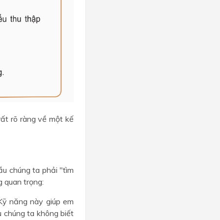
ất rõ ràng về một kế
ầu chúng ta phải "tìm
g quan trọng:
ỹ năng này giúp em
 chúng ta không biết