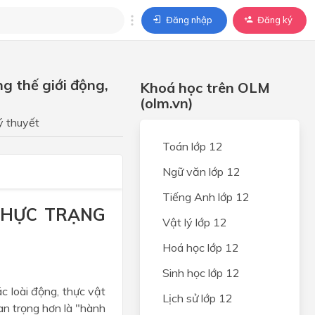
Đăng nhập
Đăng ký
trả lời
g thế giới động,
Khoá học trên OLM
ả lời cho câu hỏi của
(olm.vn)
BÀI HỌC
ý thuyết
Toán lớp 12
Ngữ văn lớp 12
Tiếng Anh lớp 12
 THỰC TRẠNG
Vật lý lớp 12
Hoá học lớp 12
Sinh học lớp 12
ác loài động, thực vật
Lịch sử lớp 12
an trọng hơn là "hành