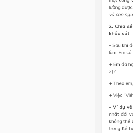
lường được.
và con ngư
2. Chia s
khảo sát.
- Sau khi đ
làm. Em có 
+ Em đã họ
2)?
+ Theo em,
+ Việc "Viế
- Ví dụ về
nhất đối v
không thể b
trong Kế h