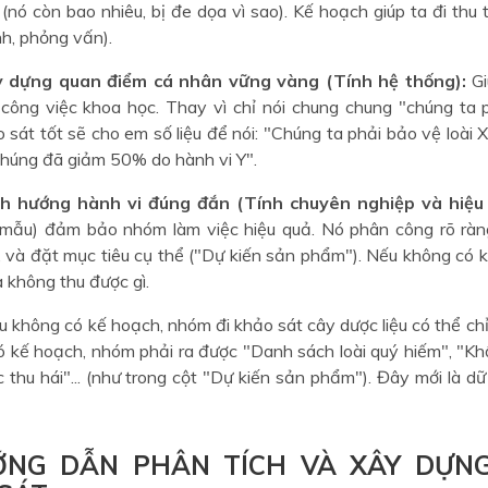
(nó còn bao nhiêu, bị đe dọa vì sao). Kế hoạch giúp ta đi thu
ảnh, phỏng vấn).
y dựng quan điểm cá nhân vững vàng (Tính hệ thống):
Gi
 công việc khoa học. Thay vì chỉ nói chung chung "chúng ta 
sát tốt sẽ cho em số liệu để nói: "Chúng ta phải bảo vệ loài X,
chúng đã giảm 50% do hành vi Y".
nh hướng hành vi đúng đắn (Tính chuyên nghiệp và hiệu 
mẫu) đảm bảo nhóm làm việc hiệu quả. Nó phân công rõ ràng,
), và đặt mục tiêu cụ thể ("Dự kiến sản phẩm"). Nếu không có
 không thu được gì.
 không có kế hoạch, nhóm đi khảo sát cây dược liệu có thể chỉ 
 kế hoạch, nhóm phải ra được "Danh sách loài quý hiếm", "Khối
 thu hái"... (như trong cột "Dự kiến sản phẩm"). Đây mới là dữ 
ỚNG DẪN PHÂN TÍCH VÀ XÂY DỰN