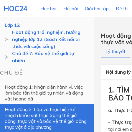
HOC24
Học bài
Hỏi bài
Giải bài tập
Đề thi
Lớp 12
Hoạt động trải nghiệm, hướng
Hoạt động 
nghiệp lớp 12 (Sách Kết nối tri
thực vật và
LỚP HỌC
MÔN
thức với cuộc sống)
Lý thuyết
Chủ đề 7: Bảo vệ thế giới tự
Lớp 12
nhiên
Lớp 11
Nội dung lý
CHỦ ĐỀ
Lớp 10
Hoạt động 1: Nhận diện hành vi, việc
1. TÌ
Lớp 9
làm bảo tồn thế giới tự nhiên và động
BẢO T
vật hoang dã
Lớp 8
Hoạt động 2: Lập và thực hiện kế
a. Thực tr
Lớp 7
hoạch khảo sát thực trạng thế giới
động, thực vật và bảo vệ thế giới động,
Lớp 6
- Thực trạ
thực vật ở địa phương
tại nơi em 
Lớp 5