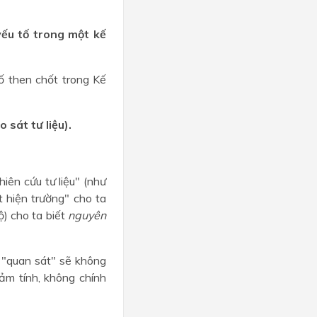
yếu tố trong một kế
tố then chốt trong Kế
 sát tư liệu).
iên cứu tư liệu" (như
t hiện trường" cho ta
ộ) cho ta biết
nguyên
 "quan sát" sẽ không
cảm tính, không chính