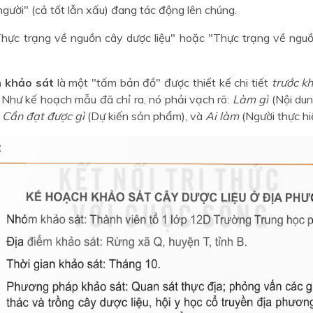
người" (cả tốt lẫn xấu) đang tác động lên chúng.
hực trạng về nguồn cây dược liệu" hoặc "Thực trạng về nguồn
h khảo sát
là một "tấm bản đồ" được thiết kế chi tiết
trước kh
. Như kế hoạch mẫu đã chỉ ra, nó phải vạch rõ:
Làm gì
(Nội dun
,
Cần đạt được gì
(Dự kiến sản phẩm), và
Ai làm
(Người thực hi