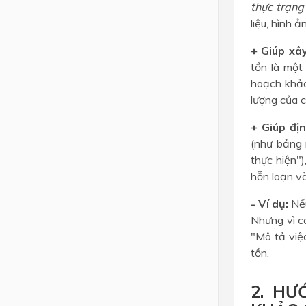
thực trạng
liệu, hình 
+ Giúp xâ
tồn là một
hoạch khảo 
lượng của 
+ Giúp đị
(như bảng 
thực hiện"
hỗn loạn và
- Ví dụ:
Nếu
Nhưng vì có
"Mô tả việc
tồn.
2. HƯ