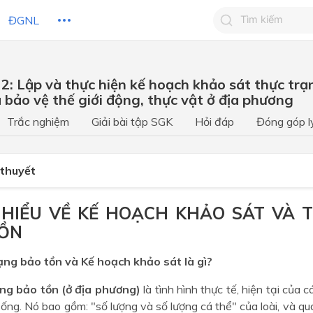
ĐGNL
Tìm kiếm câu 
2: Lập và thực hiện kế hoạch khảo sát thực trạn
Tìm kiếm câu tr
 bảo vệ thế giới động, thực vật ở địa phương
 HỌC
CHỦ ĐỀ / CHƯƠNG
bạn
Trắc nghiệm
Giải bài tập SGK
Hỏi đáp
Đóng góp l
 thuyết
M HIỂU VỀ KẾ HOẠCH KHẢO SÁT VÀ
ỒN
ạng bảo tồn và Kế hoạch khảo sát là gì?
ng bảo tồn (ở địa phương)
là tình hình thực tế, hiện tại của c
sống. Nó bao gồm: "số lượng và số lượng cá thể" của loài, và qu