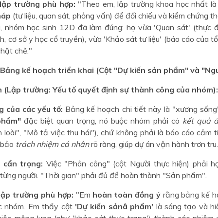
 lập trường phù hợp:
"Theo em, lập trường khoa học nhất l
háp
(tư liệu, quan sát, phỏng vấn) để đối chiếu và kiểm chứng t
 nhóm học sinh 12D đã làm đúng: họ vừa 'Quan sát' (thực đ
nh, cơ sở y học cổ truyền), vừa 'Khảo sát tư liệu' (báo cáo của t
hặt chẽ."
: Bảng kế hoạch triển khai (Cột "Dự kiến sản phẩm" và "Ngư
h (Lập trường: Yếu tố quyết định sự thành công của nhóm):
 của các yếu tố:
Bảng kế hoạch chi tiết này là "xương sống
phẩm"
đặc biệt quan trọng, nó buộc nhóm phải có
kết quả 
loài", "Mô tả việc thu hái"), chứ không phải là báo cáo cảm t
 bảo
trách nhiệm cá nhân
rõ ràng, giúp dự án vận hành trơn tru.
 cẩn trọng:
Việc "Phân công" (cột Người thực hiện) phải hợ
 từng người. "Thời gian" phải đủ để hoàn thành "Sản phẩm".
lập trường phù hợp:
"Em
hoàn toàn đồng ý
rằng bảng kế h
ệc nhóm. Em thấy cột
'Dự kiến sảnâ phẩm'
là sáng tạo và hi
iệc mông lung (như 'khảo sát thực trạng') thành các nhiệm 