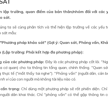
SÁT
ện lập trường, quan điểm của bản thân/nhóm đối với các 
o sát.
húng ta sẽ cùng phân tích và thể hiện lập trường về các yếu 
 sát mẫu:
: "Phương pháp khảo sát" (Gợi ý: Quan sát, Phỏng vấn, Khảo
h (Lập trường: Phải kết hợp đa phương pháp):
g của các phương pháp:
Đây là các phương pháp cốt lõi. "Ngh
a cơ quan) cho ta thông tin tổng quan, chính thống. "Quan sá
thực tế ("mắt thấy tai nghe"). "Phỏng vấn" (người dân, cán b
nh vi
của con người mà không tài liệu nào có.
 cẩn trọng:
Chỉ dùng một phương pháp sẽ rất phiến diện. Chỉ
o người dân khai thác. Chỉ "phỏng vấn" có thể gặp thông tin 