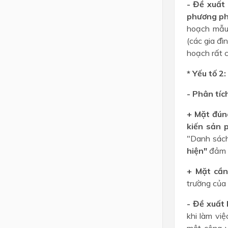
- Đề xuất
phương p
hoạch mẫu,
(các gia đì
hoạch rất c
* Yếu tố 2
- Phân tíc
+ Mặt đúng
kiến sản 
"Danh sách 
hiện"
đảm
+ Mặt cần
trường của
- Đề xuất 
khi làm vi
một công v