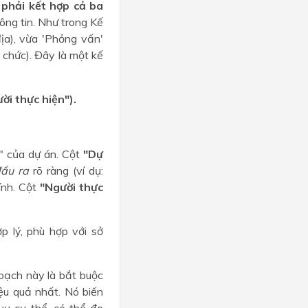
à
phải kết hợp cả ba
hông tin. Như trong Kế
ịa), vừa 'Phỏng vấn'
ổ chức). Đây là một kế
ời thực hiện").
" của dự án. Cột
"Dự
đầu ra
rõ ràng (ví dụ:
ính. Cột
"Người thực
p lý, phù hợp với sở
oạch này là bắt buộc
ệu quả nhất. Nó biến
vụ cụ thể, có thể đo