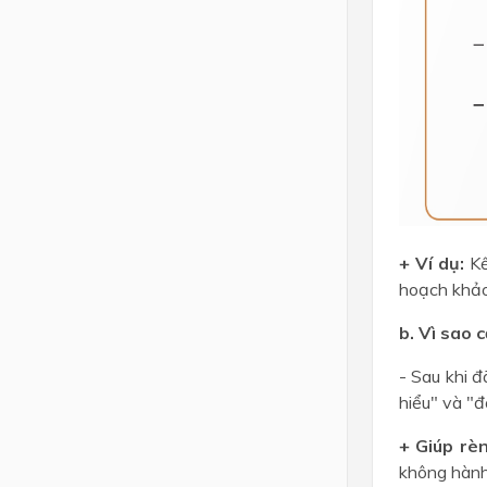
+ Ví dụ:
Kế
hoạch khảo
b. Vì sao 
- Sau khi 
hiểu" và "đ
+ Giúp rè
không hành