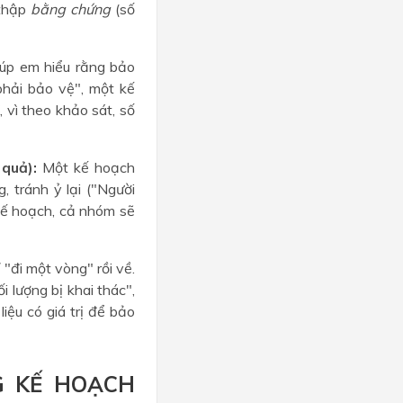
 thập
bằng chứng
(số
úp em hiểu rằng bảo
phải bảo vệ", một kế
 vì theo khảo sát, số
quả):
Một kế hoạch
 tránh ỷ lại ("Người
 kế hoạch, cả nhóm sẽ
"đi một vòng" rồi về.
 lượng bị khai thác",
liệu có giá trị để bảo
G KẾ HOẠCH