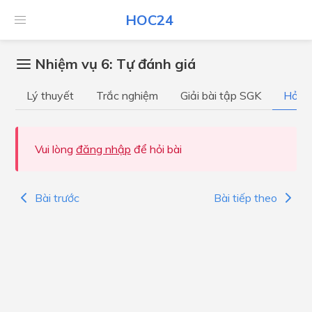
HOC24
Nhiệm vụ 6: Tự đánh giá
Lý thuyết
Trắc nghiệm
Giải bài tập SGK
Hỏi đ
Vui lòng
đăng nhập
để hỏi bài
Bài trước
Bài tiếp theo