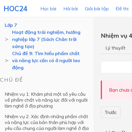
HOC24
Học bài
Hỏi bài
Giải bài tập
Đề thi
Lớp 7
Hoạt động trải nghiệm, hướng
Nhiệm vụ 4
nghiệp lớp 7 (Sách Chân trời
LỚP HỌC
MÔN
sáng tạo)
Lý thuyết
Chủ đề 9: Tìm hiểu phẩm chất
Lớp 12
và năng lực cần có ở người lao
động
Lớp 11
Lớp 10
CHỦ ĐỀ
Lớp 9
Bạn chưa đ
Nhiệm vụ 1: Khám phá một số yêu cầu
về phẩm chất và năng lực đối với người
Lớp 8
làm nghề ở địa phương
Lớp 7
Trước
Nhiệm vụ 2: Xác định những phẩm chất
Lớp 6
và năng lực của bản thân phù hợp với
yêu cầu chung của người làm nghề ở địa
Lớp 5