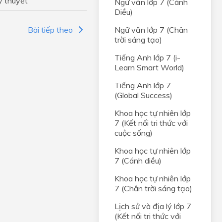
ý thuyết
Ngữ văn lớp 7 (Cánh
Diều)
i
Bài tiếp theo
Ngữ văn lớp 7 (Chân
trời sáng tạo)
chọn
Tiếng Anh lớp 7 (i-
Learn Smart World)
em
Tiếng Anh lớp 7
thành
(Global Success)
bạn
Khoa học tự nhiên lớp
7 (Kết nối tri thức với
cuộc sống)
hống
Khoa học tự nhiên lớp
7 (Cánh diều)
Khoa học tự nhiên lớp
ình
7 (Chân trời sáng tạo)
ta
Lịch sử và địa lý lớp 7
(Kết nối tri thức với
lai