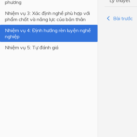
Lý thuyết
phương
Lớp 4
Nhiệm vụ 3: Xác định nghề phù hợp với
Bài trước
phẩm chất và năng lực của bản thân
Lớp 3
Nhiệm vụ 4: Định hướng rèn luyện nghề
Lớp 2
nghiệp
Lớp 1
Nhiệm vụ 5: Tự đánh giá