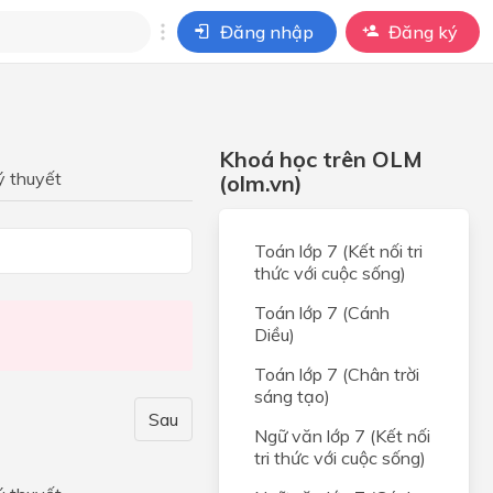
Đăng nhập
Đăng ký
i
ho câu hỏi của
Khoá học trên OLM
BÀI HỌC
ý thuyết
(olm.vn)
g
Toán lớp 7 (Kết nối tri
ân
thức với cuộc sống)
bản
Toán lớp 7 (Cánh
Diều)
ân
Toán lớp 7 (Chân trời
sáng tạo)
Sau
g
Ngữ văn lớp 7 (Kết nối
tri thức với cuộc sống)
n và