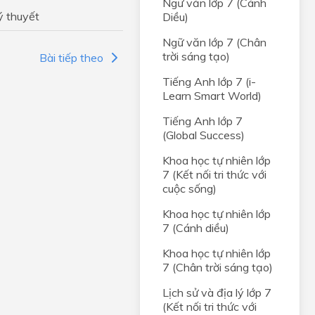
Ngữ văn lớp 7 (Cánh
ý thuyết
Diều)
i
Ngữ văn lớp 7 (Chân
trời sáng tạo)
Bài tiếp theo
chọn
Tiếng Anh lớp 7 (i-
Learn Smart World)
em
Tiếng Anh lớp 7
thành
(Global Success)
bạn
Khoa học tự nhiên lớp
7 (Kết nối tri thức với
cuộc sống)
hống
Khoa học tự nhiên lớp
7 (Cánh diều)
Khoa học tự nhiên lớp
ình
7 (Chân trời sáng tạo)
ta
Lịch sử và địa lý lớp 7
(Kết nối tri thức với
lai