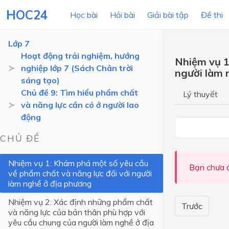
HOC24
Học bài
Hỏi bài
Giải bài tập
Đề thi
Lớp 7
Hoạt động trải nghiệm, hướng
Nhiệm vụ 1
nghiệp lớp 7 (Sách Chân trời
người làm 
LỚP HỌC
MÔN
sáng tạo)
Chủ đề 9: Tìm hiểu phẩm chất
Lý thuyết
Lớp 12
và năng lực cần có ở người lao
động
Lớp 11
Lớp 10
CHỦ ĐỀ
Lớp 9
Nhiệm vụ 1: Khám phá một số yêu cầu
Bạn chưa đ
về phẩm chất và năng lực đối với người
Lớp 8
làm nghề ở địa phương
Lớp 7
Nhiệm vụ 2: Xác định những phẩm chất
Trước
Lớp 6
và năng lực của bản thân phù hợp với
yêu cầu chung của người làm nghề ở địa
Lớp 5