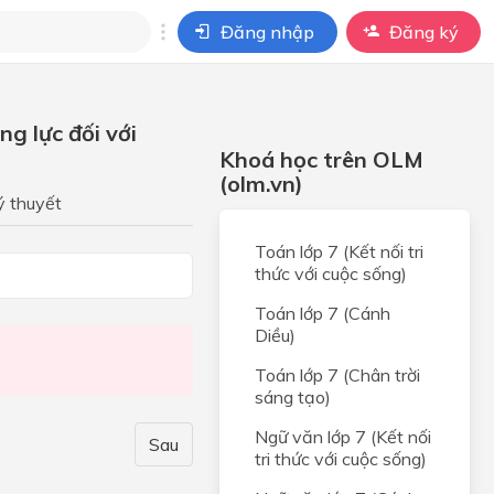
Đăng nhập
Đăng ký
i
g lực đối với
ho câu hỏi của
Khoá học trên OLM
BÀI HỌC
(olm.vn)
ý thuyết
g
Toán lớp 7 (Kết nối tri
ân
thức với cuộc sống)
bản
Toán lớp 7 (Cánh
Diều)
ân
Toán lớp 7 (Chân trời
sáng tạo)
g
Ngữ văn lớp 7 (Kết nối
Sau
tri thức với cuộc sống)
n và