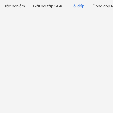
môi trường
Trắc nghiệm
Giải bài tập SGK
Hỏi đáp
Đóng góp l
Chủ đề 8: Khám phá thế giớ
nghề nghiệp
Chủ đề 9: Hiểu bản thân - 
đúng nghề
Chủ đề 1: Trường học của 
Chủ đề 2: Em đang trưởng 
Chủ đề 3: Thầy cô - người 
đồng hành
Chủ đề 4: Tiếp nối truyền t
quê hương
Chủ đề 5: Vẻ đẹp đất nước
Chủ đề 6: Tập làm chủ gia đ
Chủ đề 7: Cuộc sống quanh 
Chủ đề 8: Con đường tương 