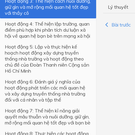
Hoạt động 3: Thể hiện cách nuôi dưỡng,
giữ gìn và mở rộng mối quan hệ tốt đẹp
Lý thuyết
Lớp 4
với thầy cô
Lớp 3
Hoạt động 4: Thể hiện lập trường, quan
Bài trước
điểm phù hợp khi phân tích dư luận xã
Lớp 2
hội về quan hệ bạn bè trên mạng xã hội
Lớp 1
Hoạt động 5: Lập và thực hiện kế
hoạch hoạt động xây dựng truyền
thống nhà trường và hoạt động theo
chủ đề của Đoàn Thanh niên Cộng sản
Hồ Chí Minh
Hoạt động 6: Đánh giá ý nghĩa của
hoạt động phát triển các mối quan hệ
và xây dựng truyền thống nhà trường
đối với cá nhân và tập thể
Hoạt động 7: Thể hiện kĩ năng giải
quyết mâu thuẫn và nuôi dưỡng, giữ gìn,
mở rộng mối quan hệ tốt đẹp với bạn bè
Hoạt động 8: Thực hiện các hoạt động