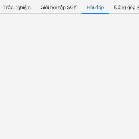
tồn cảnh quan thiên nhiên
Trắc nghiệm
Giải bài tập SGK
Hỏi đáp
Đóng góp l
Chủ đề 7: Bảo vệ thế giới tự
nhiên
Chủ đề 8: Nghề nghiệp và 
yêu cầu với người lao động 
xã hội hiện đại
Chủ đề 9: Rèn luyện phẩm c
năng lực phù hợp với định 
nghề nghiệp
Chủ đề 10: Quyết định lựa 
nghề phù hợp và chuẩn bị tâ
thích ứng với môi
HỌC KÌ 1
HỌC KÌ 2
BẢN 1
BẢN 2