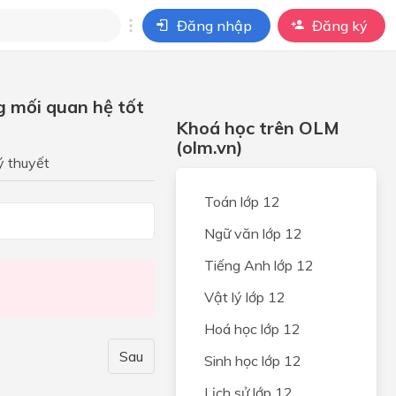
Đăng nhập
Đăng ký
i
g mối quan hệ tốt
ho câu hỏi của
Khoá học trên OLM
BÀI HỌC
(olm.vn)
ý thuyết
i
 và
Toán lớp 12
Ngữ văn lớp 12
Tiếng Anh lớp 12
hân
Vật lý lớp 12
ia
Hoá học lớp 12
ồng
Sau
Sinh học lớp 12
, bảo
Lịch sử lớp 12