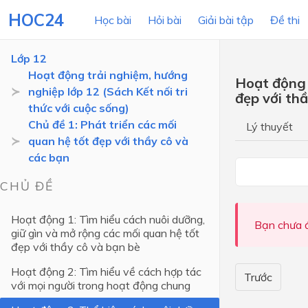
HOC24
Học bài
Hỏi bài
Giải bài tập
Đề thi
Lớp 12
Hoạt động trải nghiệm, hướng
Hoạt động 
nghiệp lớp 12 (Sách Kết nối tri
đẹp với thầ
LỚP HỌC
MÔN
thức với cuộc sống)
Chủ đề 1: Phát triển các mối
Lý thuyết
Lớp 12
quan hệ tốt đẹp với thầy cô và
các bạn
Lớp 11
Lớp 10
CHỦ ĐỀ
Lớp 9
Hoạt động 1: Tìm hiểu cách nuôi dưỡng,
Bạn chưa đ
giữ gìn và mở rộng các mối quan hệ tốt
Lớp 8
đẹp với thầy cô và bạn bè
Lớp 7
Hoạt động 2: Tìm hiểu về cách hợp tác
Trước
Lớp 6
với mọi người trong hoạt động chung
Lớp 5