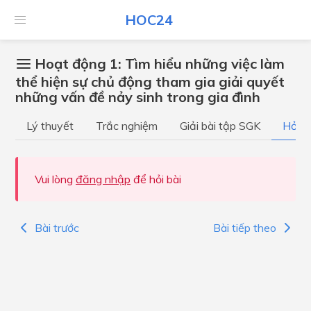
HOC24
Hoạt động 1: Tìm hiểu những việc làm
thể hiện sự chủ động tham gia giải quyết
những vấn đề nảy sinh trong gia đình
Lý thuyết
Trắc nghiệm
Giải bài tập SGK
Hỏi đ
Vui lòng
đăng nhập
để hỏi bài
Bài trước
Bài tiếp theo