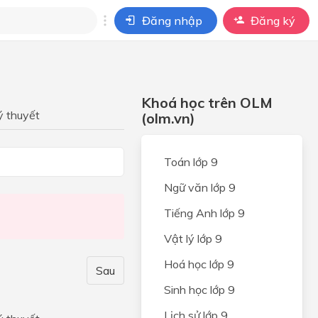
Đăng nhập
Đăng ký
i
ho câu hỏi của
Khoá học trên OLM
BÀI HỌC
ý thuyết
(olm.vn)
ỆP
Toán lớp 9
ONG
Ngữ văn lớp 9
Tiếng Anh lớp 9
UNG
Vật lý lớp 9
Hoá học lớp 9
PHÁP
Sau
ỘT
Sinh học lớp 9
Ổ
Lịch sử lớp 9