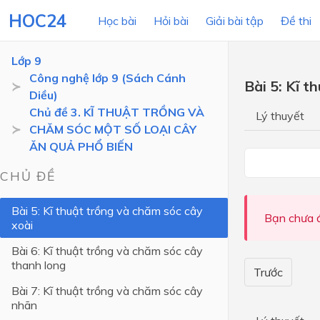
HOC24
Học bài
Hỏi bài
Giải bài tập
Đề thi
Lớp 9
Công nghệ lớp 9 (Sách Cánh
Bài 5: Kĩ t
Diều)
LỚP HỌC
MÔN
Chủ đề 3. KĨ THUẬT TRỒNG VÀ
Lý thuyết
CHĂM SÓC MỘT SỐ LOẠI CÂY
Lớp 12
ĂN QUẢ PHỔ BIẾN
Lớp 11
CHỦ ĐỀ
Lớp 10
Bài 5: Kĩ thuật trồng và chăm sóc cây
Lớp 9
Bạn chưa đ
xoài
Lớp 8
Bài 6: Kĩ thuật trồng và chăm sóc cây
thanh long
Lớp 7
Trước
Bài 7: Kĩ thuật trồng và chăm sóc cây
Lớp 6
nhãn
Lớp 5