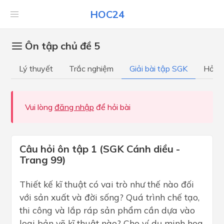
HOC24
Ôn tập chủ đề 5
Lý thuyết
Trắc nghiệm
Giải bài tập SGK
Hỏi đ
Vui lòng
đăng nhập
để hỏi bài
Câu hỏi ôn tập 1 (SGK Cánh diều -
Trang 99)
Thiết kế kĩ thuật có vai trò như thế nào đối
với sản xuất và đời sống? Quá trình chế tạo,
thi công và lắp ráp sản phẩm cần dựa vào
loại bản vẽ kĩ thuật nào? Cho ví dụ minh hoa.